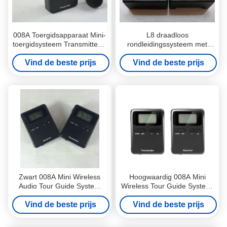
008A Toergidsapparaat Mini-
L8 draadloos
toergidsysteem Transmitter &
rondleidingssysteem met
Receiver voor musea
AAA-batterij, Audio
Vind de beste prijs
Vind de beste prijs
rondleidingssysteem
Zwart 008A Mini Wireless
Hoogwaardig 008A Mini
Audio Tour Guide System
Wireless Tour Guide System,
zender en ontvanger
Travel Audio Guide
Vind de beste prijs
Vind de beste prijs
Equipment