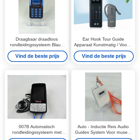
Draagbaar draadloos
Ear Hook Tour Guide
rondleidingssysteem Blauw
Apparaat Kunstmatig / Vooraf
en Zwart 006A
opgeslagen Audio Verklaar
Vind de beste prijs
Audiogidsysteem
Vind de beste prijs
007B Automatisch
Auto - Inductie Reis Audio
rondleidingssysteem met
Guides System Voor musea,
LCD-scherm, zwarte digitale
Tour Guide RFID Transmitter