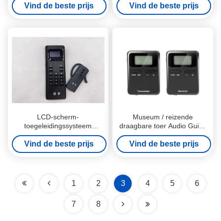
Vind de beste prijs
audiogids
Vind de beste prijs
M7
LCD-scherm-
Museum / reizende
toegeleidingssysteem
draagbare toer Audio Guide
ondersteunt gelijktijdig
System zender en ontvanger
gebruik van één tot vele
Vind de beste prijs
Vind de beste prijs
1
2
3
4
5
6
7
8