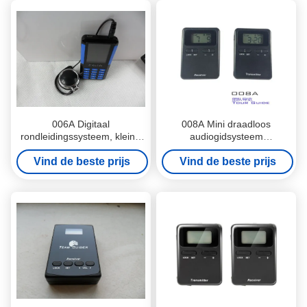
006A Digitaal
008A Mini draadloos
rondleidingssysteem, klein /
audiogidsysteem
licht audiogidsysteem
Audiotoerapparatuur voor
Vind de beste prijs
musea / landschappen
Vind de beste prijs