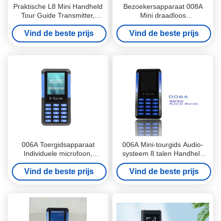
Praktische L8 Mini Handheld
Bezoekersapparaat 008A
Tour Guide Transmitter,
Mini draadloos
Zwart Draadloos
rondleidingssysteem voor
Vind de beste prijs
Vertalingssysteem
musea / landschappen
Vind de beste prijs
006A Toergidsapparaat
006A Mini-tourgids Audio-
Individuele microfoon,
systeem 8 talen Handheld
Protable Toergids
digitale audiogids voor
Vind de beste prijs
koptelefoon Verhuur
Vind de beste prijs
musea