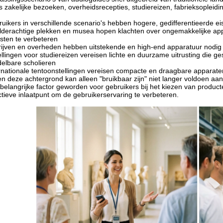
s zakelijke bezoeken, overheidsrecepties, studiereizen, fabrieksopleidi
uikers in verschillende scenario's hebben hogere, gedifferentieerde ei
lderachtige plekken en musea hopen klachten over ongemakkelijke ap
isten te verbeteren
ijven en overheden hebben uitstekende en high-end apparatuur nodig o
ellingen voor studiereizen vereisen lichte en duurzame uitrusting die ge
elbare scholieren
rnationale tentoonstellingen vereisen compacte en draagbare apparat
n deze achtergrond kan alleen "bruikbaar zijn" niet langer voldoen aan
belangrijke factor geworden voor gebruikers bij het kiezen van producte
ctieve inlaatpunt om de gebruikerservaring te verbeteren.