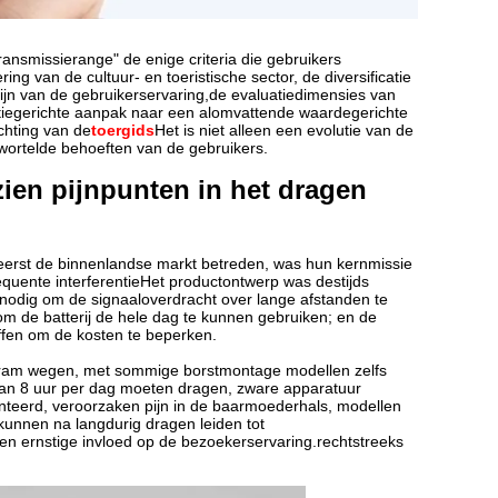
transmissierange" de enige criteria die gebruikers
ng van de cultuur- en toeristische sector, de diversificatie
ijn van de gebruikerservaring,de evaluatiedimensies van
tiegerichte aanpak naar een alomvattende waardegerichte
chting van de
toergids
Het is niet alleen een evolutie van de
wortelde behoeften van de gebruikers.
ezien pijnpunten in het dragen
erst de binnenlandse markt betreden, was hun kernmissie
requente interferentieHet productontwerp was destijds
n nodig om de signaaloverdracht over lange afstanden te
m de batterij de hele dag te kunnen gebruiken; en de
fen om de kosten te beperken.
 gram wegen, met sommige borstmontage modellen zelfs
an 8 uur per dag moeten dragen, zware apparatuur
onteerd, veroorzaken pijn in de baarmoederhals, modellen
kunnen na langdurig dragen leiden tot
n ernstige invloed op de bezoekerservaring.rechtstreeks