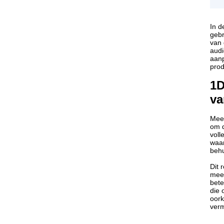
In d
gebr
van 
audi
aanp
prod
1D
va
Meer
om d
voll
waar
behu
Dit 
meer
bete
die 
oork
verm