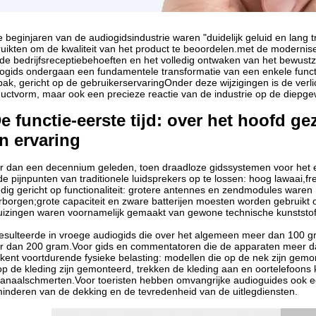
e beginjaren van de audiogidsindustrie waren "duidelijk geluid en lang 
uikten om de kwaliteit van het product te beoordelen.met de moderniseri
de bedrijfsreceptiebehoeften en het volledig ontwaken van het bewustz
ogids ondergaan een fundamentele transformatie van een enkele func
ak, gericht op de gebruikerservaringOnder deze wijzigingen is de verli
uctvorm, maar ook een precieze reactie van de industrie op de diepge
e functie-eerste tijd: over het hoofd g
n ervaring
 dan een decennium geleden, toen draadloze gidssystemen voor het e
e pijnpunten van traditionele luidsprekers op te lossen: hoog lawaai,f
edig gericht op functionaliteit: grotere antennes en zendmodules ware
borgen;grote capaciteit en zware batterijen moesten worden gebruikt o
izingen waren voornamelijk gemaakt van gewone technische kunststof
resulteerde in vroege audiogids die over het algemeen meer dan 100
 dan 200 gram.Voor gids en commentatoren die de apparaten meer d
kent voortdurende fysieke belasting: modellen die op de nek zijn gem
op de kleding zijn gemonteerd, trekken de kleding aan en oortelefoons 
anaalschmerten.Voor toeristen hebben omvangrijke audioguides ook ee
inderen van de dekking en de tevredenheid van de uitlegdiensten.