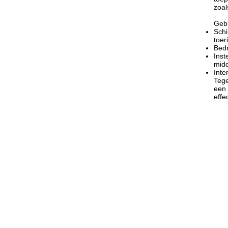
zoal
Gebr
Schi
toer
Bedr
Inst
midd
Inte
Tege
een 
effe