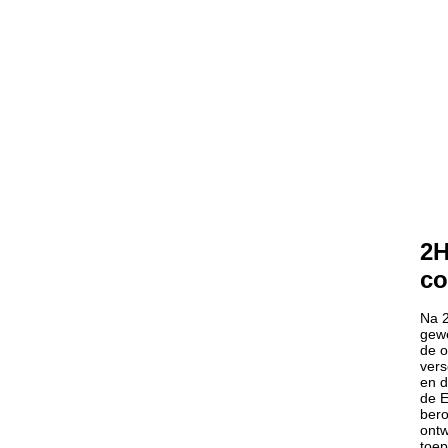
2H
co
Na 2
gewe
de o
vers
en d
de E
bero
ontw
toep