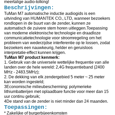
meertalige audio-tolking!
Beschrijvingen:
TuMan M7 automatische inductie audiogids is een
uitvinding van HUMANTEK CO., LTD, wanneer bezoekers
rondlopen in de buurt van de zender, kunnen ze
automatisch de zuivere stem horen uitleggen.Toepassing
van moderne elektronische technologie en draadloze
communicatietechnologie voor stroomregeling om het
probleem van wederzijdse interferentie op te lossen, zodat
bezoekers een nauwkeurig, helder en geruisloos
interpretatie-effect kunnen krijgen.
TuMan M7 product kenmerk:
1. Gebruik van de universele wettelijke frequentie van alle
landen over de hele wereld: 2,4G frequentieband (2400
MHz - 2483.5MHz);
2. De dekking van elk zendergebied 5 meter ~ 25 meter
kan worden ingesteld;
3Economische milieubescherming: polymerieke
lithiumbatterijen met oplaadbare functie voor meer dan 15
uur continu gebruik;
4De stand van de zender is niet minder dan 24 maanden.
Toepassingen:
* Zakelijke of burgerbijeenkomsten