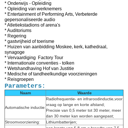
* Onderwijs - Opleiding
* Opleiding van werknemers
* Entertainment of Performing Arts, Verbeterde
gepersonaliseerde audio
* Atletiekstadions of arena's
* Auditoriums
* Regering
* gastvrijheid of toerisme
* Huizen van aanbidding Moskee, kerk, kathedraal,
synagoge
* Vervaardiging ️ Factory Tour
* Internationale conventies - tolken
* Wetshandhaving Hof van Justitie
* Medische of tandheelkundige voorzieningen
* Reisgroepen
Parameters:
Naam
Waarde
Radiofrequentie- en infraroodinductie,voor
vraag op lange en korte afstand;
Automatische inductie:
Precisie van 0,5 meter tot 30 meter, meer
dan 30 meter kan worden aangepast;
Stroomvoorziening:
Lithiumbatterijen;