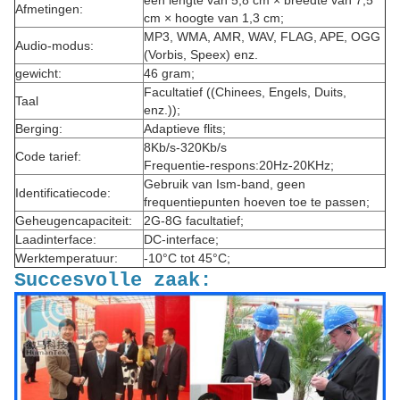
een lengte van 5,8 cm × breedte van 7,5
Afmetingen:
cm × hoogte van 1,3 cm;
MP3, WMA, AMR, WAV, FLAG, APE, OGG
Audio-modus:
(Vorbis, Speex) enz.
gewicht:
46 gram;
Facultatief ((Chinees, Engels, Duits,
Taal
enz.));
Berging:
Adaptieve flits;
8Kb/s-320Kb/s
Code tarief:
Frequentie-respons:20Hz-20KHz;
Gebruik van Ism-band, geen
Identificatiecode:
frequentiepunten hoeven toe te passen;
Geheugencapaciteit:
2G-8G facultatief;
Laadinterface:
DC-interface;
Werktemperatuur:
-10°C tot 45°C;
Succesvolle zaak: