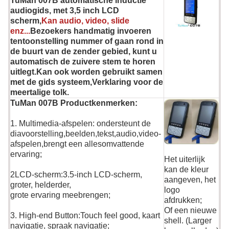
TuMan 007B automatische inductie
audiogids, met 3,5 inch LCD
scherm,
Kan audio, video, slide
enz...
Bezoekers handmatig invoeren
tentoonstelling nummer of gaan rond in
de buurt van de zender gebied, kunt u
automatisch de zuivere stem te horen
uitlegt.Kan ook worden gebruikt samen
met de gids systeem,Verklaring voor de
meertalige tolk.
TuMan 007B Productkenmerken:
1. Multimedia-afspelen: ondersteunt de
diavoorstelling,beelden,tekst,audio,video-
afspelen,brengt een allesomvattende
ervaring;
Het uiterlijk
kan de kleur
2LCD-scherm:3.5-inch LCD-scherm,
aangeven, het
groter, helderder,
logo
grote ervaring meebrengen;
afdrukken;
Of een nieuwe
3. High-end Button:Touch feel good, kaart
shell. (Larger
navigatie, spraak navigatie;