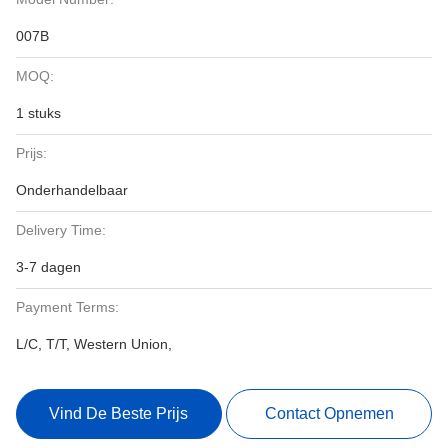
007B
MOQ:
1 stuks
Prijs:
Onderhandelbaar
Delivery Time:
3-7 dagen
Payment Terms:
L/C, T/T, Western Union,
Vind De Beste Prijs
Contact Opnemen