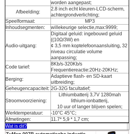
worden aangepast;
2.8 inch echt kleuren-LCD-scherm,
Afbeelding:
achtergrondverlichting;
Speelformaat:
MP3
Inhoudsegmenten:
willekeurige selectie,max:9999;
Digitaal geluid: ingebouwd geluid
((10Ω/3W) en
Audio-uitgang:
¢ 3,5 mm koptelefoonaansluiting, 32
niveau circulatie volume
aanpassing;
8Kb/s-320Kb/s
Code tarief:
Frequentiereactie:20Hz-20KHz;
Adaptieve flash- en SD-kaart
Berging:
uitbreiding;
Geheugencapaciteit:
2G-32G facultatief;
Lithiumbatterij 3,7V 1280mah
Stroomvoorziening:
lithium-ionbatterij,
10 uur of langer blijven spelen;
Werktemperatuur:
-10°C 45°C;
Afmetingen:
11.7* 5,9 * 1,7 cm;
Wat is dit?