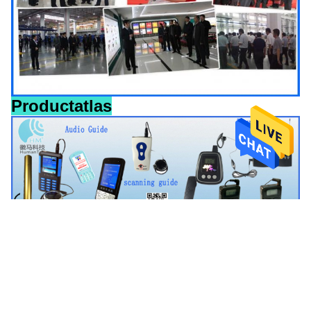
Productatlas
Taggen:
Draadloos Audiosysteem Voor Toergidsen
Audioguidesysteem
Digitale Audiogids