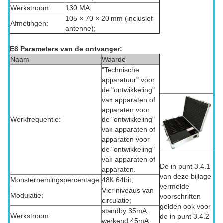
Werkstroom:
130 MA;
105 × 70 × 20 mm (inclusief
Afmetingen:
antenne);
E8 Parameters van de ontvanger:
Naam
Waarde
"Technische
apparatuur" voor
de "ontwikkeling"
van apparaten of
apparaten voor
Werkfrequentie:
de "ontwikkeling"
van apparaten of
apparaten voor
de "ontwikkeling"
van apparaten of
De in punt 3.4.1
apparaten.
van deze bijlage
Monsternemingspercentage:
48K 64bit;
vermelde
Vier niveaus van
Modulatie:
voorschriften
circulatie;
gelden ook voor
standby:35mA,
Werkstroom:
de in punt 3.4.2
werkend:45mA;