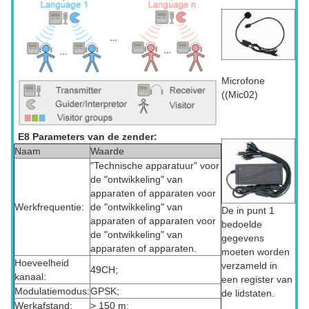
Microfone
((Mic02)
E8 Parameters van de zender:
Naam
Waarde
"Technische apparatuur" voor
de "ontwikkeling" van
apparaten of apparaten voor
Werkfrequentie:
de "ontwikkeling" van
De in punt 1
apparaten of apparaten voor
bedoelde
de "ontwikkeling" van
gegevens
apparaten of apparaten.
moeten worden
Hoeveelheid
verzameld in
49CH;
kanaal:
een register van
Modulatiemodus:
GPSK;
de lidstaten.
Werkafstand:
> 150 m;