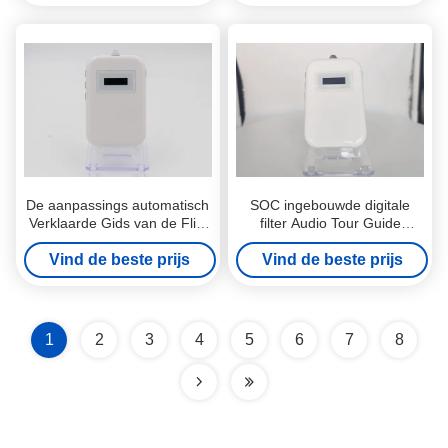
De aanpassings automatisch
SOC ingebouwde digitale
Verklaarde Gids van de Flits
filter Audio Tour Guide
Audioreis
System geluidsreductie
Vind de beste prijs
Vind de beste prijs
1
2
3
4
5
6
7
8