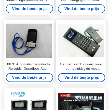
- Inductie Audio-
For Museum And Travel
Toerleidingsapparatuur
Vind de beste prijs
Vind de beste prijs
007B Automatische Inductie
Geïntegreerd ontwerp voor
Reisgids, Draadloos Audio
een geluidsgids met
Tour Guide System
oorhanger 1 MHz
Vind de beste prijs
Vind de beste prijs