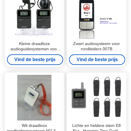
Kleine draadloze
Zwart audiosysteem voor
audioguidesystemen voor
rondleiders 007B
fabriekstrainingsonderwijs
Automatische inductie
Vind de beste prijs
008A
draadloos audiosysteem voor
Vind de beste prijs
rondleiders
Wit draadloos
Lichte en heldere stem E8
rondleidingssysteem M7 Auto
Ear - Hanging Tour Guide