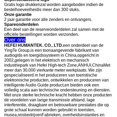
Gratis logo drukken
zal worden aangeboden indien de
bestelhoeveelheid
is meer dan 300 stuks.
Onze garantie
2 jaar garantie voor alle zenders en ontvangers.
Spareonderdelen
Een deel van de reserveonderdelen zal samen met de
officiële bestellingen worden verzonden.
Over ons
HEFEI HUMANTEK. CO., LTD.
een onderdeel van de
YingTe Group,is een toonaangevende fabrikant van
audiogids en toergidssysteem in China,opgericht in
2002,gelegen in het elektrisch en mechanisch
industriepark van Hefei High-tech Zone,ANHUI,ChinaMet
meer dan 30.000 vierkante meter werkplaats. We zijn
gespecialiseerd in het produceren van toeristische
elektronische producten, ontwikkelen en produceren van
intelligente Audio Guide product,en bieden ook een
volledig scala aan technische ondersteuning en diensten.
Met onze sterke technische kracht hebben onze producten
de voordelen van lange transmissie afstand, lage
interferentie, draagbare en betrouwbare prestaties die op
grote schaal kunnen worden gebruikt in toeristen,
musea,reisbedrijvenFabrieken, overheidsinstanties en