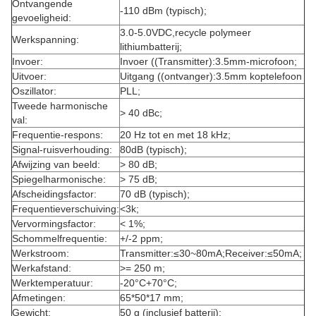
Ontvangende
-110 dBm (typisch);
gevoeligheid:
3.0-5.0VDC,recycle polymeer
Werkspanning:
lithiumbatterij;
Invoer:
Invoer ((Transmitter):3.5mm-microfoon;
Uitvoer:
Uitgang ((ontvanger):3.5mm koptelefoon
Oszillator:
PLL;
Tweede harmonische
> 40 dBc;
val:
Frequentie-respons:
20 Hz tot en met 18 kHz;
Signal-ruisverhouding:
80dB (typisch);
Afwijzing van beeld:
> 80 dB;
Spiegelharmonische:
> 75 dB;
Afscheidingsfactor:
70 dB (typisch);
Frequentieverschuiving:
<3k;
Vervormingsfactor:
< 1%;
Schommelfrequentie:
+/-2 ppm;
Werkstroom:
Transmitter:≤30~80mA;Receiver:≤50mA;
Werkafstand:
>= 250 m;
Werktemperatuur:
-20°C+70°C;
Afmetingen:
65*50*17 mm;
Gewicht:
50 g (inclusief batterij);