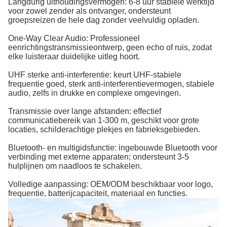
Langdurig uithoudingsvermogen: 6-8 uur stabiele werktijd
voor zowel zender als ontvanger, ondersteunt
groepsreizen de hele dag zonder veelvuldig opladen.
One-Way Clear Audio: Professioneel
eenrichtingstransmissieontwerp, geen echo of ruis, zodat
elke luisteraar duidelijke uitleg hoort.
UHF sterke anti-interferentie: keurt UHF-stabiele
frequentie goed, sterk anti-interferentievermogen, stabiele
audio, zelfs in drukke en complexe omgevingen.
Transmissie over lange afstanden: effectief
communicatiebereik van 1-300 m, geschikt voor grote
locaties, schilderachtige plekjes en fabrieksgebieden.
Bluetooth- en multigidsfunctie: ingebouwde Bluetooth voor
verbinding met externe apparaten; ondersteunt 3-5
hulplijnen om naadloos te schakelen.
Volledige aanpassing: OEM/ODM beschikbaar voor logo,
frequentie, batterijcapaciteit, materiaal en functies.