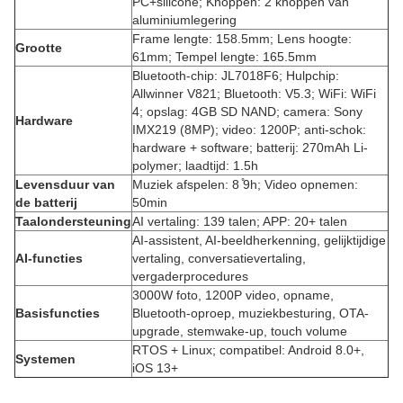
PC+silicone; Knoppen: 2 knoppen van
aluminiumlegering
Frame lengte: 158.5mm; Lens hoogte:
Grootte
61mm; Tempel lengte: 165.5mm
Bluetooth-chip: JL7018F6; Hulpchip:
Allwinner V821; Bluetooth: V5.3; WiFi: WiFi
4; opslag: 4GB SD NAND; camera: Sony
Hardware
IMX219 (8MP); video: 1200P; anti-schok:
hardware + software; batterij: 270mAh Li-
polymer; laadtijd: 1.5h
Levensduur van
Muziek afspelen: 8 ̊9h; Video opnemen:
de batterij
50min
Taalondersteuning
AI vertaling: 139 talen; APP: 20+ talen
AI-assistent, AI-beeldherkenning, gelijktijdige
AI-functies
vertaling, conversatievertaling,
vergaderprocedures
3000W foto, 1200P video, opname,
Basisfuncties
Bluetooth-oproep, muziekbesturing, OTA-
upgrade, stemwake-up, touch volume
RTOS + Linux; compatibel: Android 8.0+,
Systemen
iOS 13+