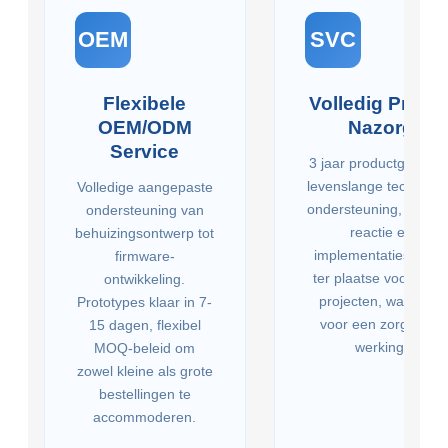
OEM
SVC
Flexibele
Volledig Proce
OEM/ODM
Nazorg
Service
3 jaar productgarantie
levenslange technisc
Volledige aangepaste
ondersteuning, 24-uu
ondersteuning van
reactie en
behuizingsontwerp tot
implementatieservic
firmware-
ter plaatse voor grot
ontwikkeling.
projecten, wat zorgt
Prototypes klaar in 7-
voor een zorgeloze
15 dagen, flexibel
werking.
MOQ-beleid om
zowel kleine als grote
bestellingen te
accommoderen.