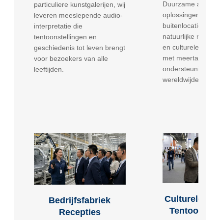
Duurzame audiogi
particuliere kunstgalerijen, wij
oplossingen voor
leveren meeslepende audio-
buitenlocaties voo
interpretatie die
natuurlijke recrea
tentoonstellingen en
en culturele erfgoe
geschiedenis tot leven brengt
met meertalige
voor bezoekers van alle
ondersteuning voo
leeftijden.
wereldwijde reizig
Culturele Loc
Bedrijfsfabriek
Tentoonstel
Recepties