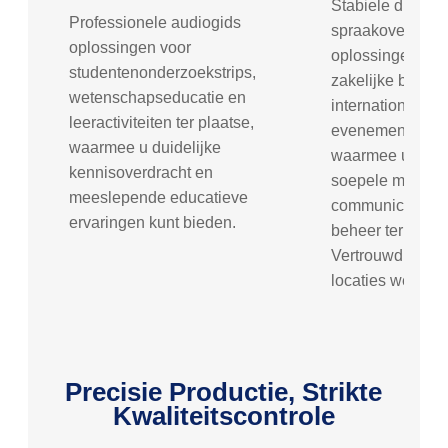
Stabiele draadl
Professionele audiogids
spraakoverdrach
oplossingen voor
oplossingen voo
studentenonderzoekstrips,
zakelijke bijeen
wetenschapseducatie en
internationale f
leeractiviteiten ter plaatse,
evenementen ter
waarmee u duidelijke
waarmee u zorgt
kennisoverdracht en
soepele meertal
meeslepende educatieve
communicatie en 
ervaringen kunt bieden.
beheer ter plaat
Vertrouwd door
locaties wereldw
Precisie Productie, Strikte
Kwaliteitscontrole