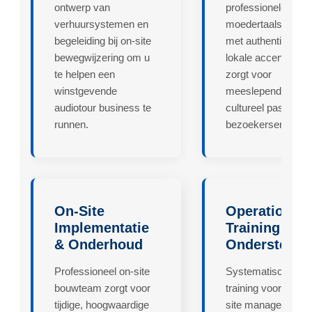
ontwerp van
professionele
verhuursystemen en
moedertaalspreker
begeleiding bij on-site
met authentieke
bewegwijzering om u
lokale accenten, w
te helpen een
zorgt voor
winstgevende
meeslepende en
audiotour business te
cultureel passende
runnen.
bezoekerservaring
On-Site
Operationele
Implementatie
Training &
& Onderhoud
Ondersteuni
Professioneel on-site
Systematische
bouwteam zorgt voor
training voor uw on
tijdige, hoogwaardige
site managers,