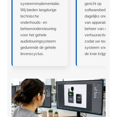
systeemimplementatie.
gericht op
Wij bieden langdurige
softwarebediening,
technische
dagelijks onderhou
onderhouds- en
van apparatuur en
beheerondersteuning
beheer van de
voor het gehele
verhuuractiviteiten,
audiotouringsysteem
zodat uw team het
gedurende de gehele
systeem snel onde
levenscyclus.
de knie krijgt.