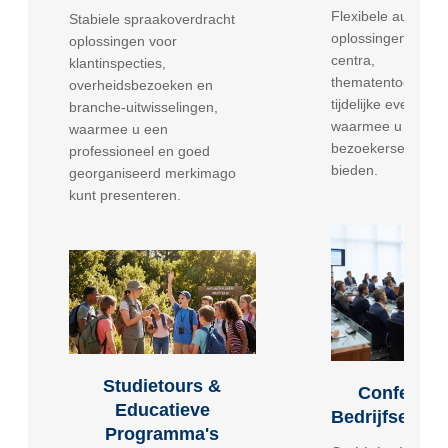
Flexibele audio-int
Stabiele spraakoverdracht
oplossingen voor c
oplossingen voor
centra,
klantinspecties,
thematentoonstell
overheidsbezoeken en
tijdelijke eveneme
branche-uitwisselingen,
waarmee u profes
waarmee u een
bezoekerservaring
professioneel en goed
bieden.
georganiseerd merkimago
kunt presenteren.
Studietours &
Conferent
Educatieve
Bedrijfseven
Programma's