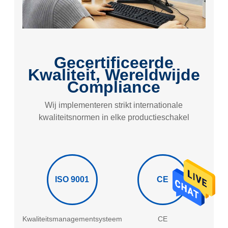
Gecertificeerde
Kwaliteit, Wereldwijde
Compliance
Wij implementeren strikt internationale
kwaliteitsnormen in elke productieschakel
ISO 9001
CE
R
Kwaliteitsmanagementsysteem
CE
Mi