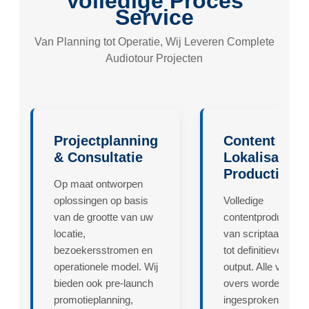
Volledige Proces
Service
Van Planning tot Operatie, Wij Leveren Complete
Audiotour Projecten
Projectplanning
Content
& Consultatie
Lokalisatie &
Productie
Op maat ontworpen
oplossingen op basis
Volledige
van de grootte van uw
contentproductieke
locatie,
van scriptaanpass
bezoekersstromen en
tot definitieve audio
operationele model. Wij
output. Alle voice-
bieden ook pre-launch
overs worden
promotieplanning,
ingesproken door