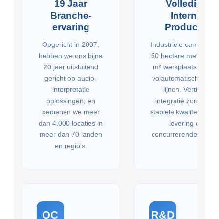
19 Jaar
Volledige
Branche-
Interne
ervaring
Productie
Opgericht in 2007,
Industriële campus va
hebben we ons bijna
50 hectare met 60.00
20 jaar uitsluitend
m² werkplaatsen en 
gericht op audio-
volautomatische SMT
interpretatie
lijnen. Verticale
oplossingen, en
integratie zorgt voor
bedienen we meer
stabiele kwaliteit, snel
dan 4.000 locaties in
levering en
meer dan 70 landen
concurrerende prijzen
en regio's.
QC
R&D