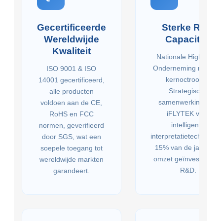
Gecertificeerde
Sterke R&D
Wereldwijde
Capaciteit
Kwaliteit
Nationale High-Tech
Onderneming met 30
ISO 9001 & ISO
kernoctrooien.
14001 gecertificeerd,
Strategische
alle producten
samenwerking met
voldoen aan de CE,
iFLYTEK voor
RoHS en FCC
intelligente
normen, geverifieerd
interpretatietechnologi
door SGS, wat een
15% van de jaarlijks
soepele toegang tot
omzet geïnvesteerd i
wereldwijde markten
R&D.
garandeert.