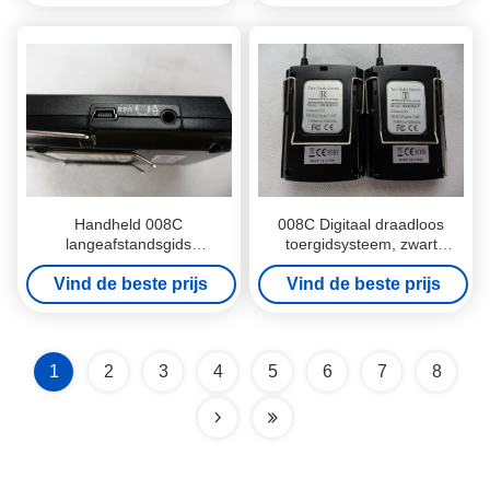
Handheld 008C
008C Digitaal draadloos
langeafstandsgids
toergidsysteem, zwart
luidspreker systeem zender
toergids geluidsysteem
Vind de beste prijs
en ontvanger
Vind de beste prijs
1
2
3
4
5
6
7
8