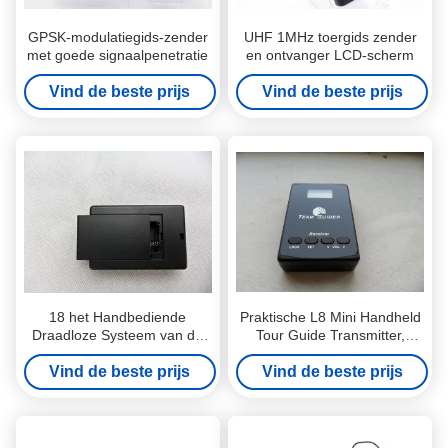
GPSK-modulatiegids-zender
UHF 1MHz toergids zender
met goede signaalpenetratie
en ontvanger LCD-scherm
Vind de beste prijs
Vind de beste prijs
18 het Handbediende
Praktische L8 Mini Handheld
Draadloze Systeem van de
Tour Guide Transmitter,
Reisgids, de Audiozender
Zwart Draadloos
Vind de beste prijs
van de Reisgids
Vind de beste prijs
Vertalingssysteem