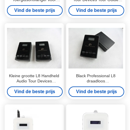
reisbureaus
Audio Systeem Voor
Vind de beste prijs
Vind de beste prijs
Toeristen Receptie
Kleine grootte L8 Handheld
Black Professional L8
Audio Tour Devices
draadloos
Transmitter en Receiver voor
rondleidingssysteem met
Vind de beste prijs
toeristische receptie
Vind de beste prijs
zender en ontvanger