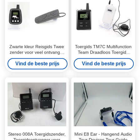
Zwarte kleur Reisgids Twee
Toergids TM7C Multifunction
zender voor veel ontvanger
Team Draadloos Toergids
Milieubescherming
Systeem
Vind de beste prijs
Vind de beste prijs
Koptelefoonsysteem
Lithiumbatterij
Stereo 008A Toergidszender,
Mini E8 Ear - Hangend Audio
Toergidsontvanger voor
Tour Devices Tour Guide