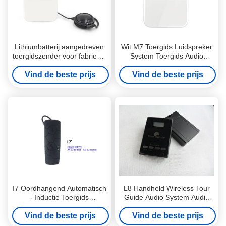
Lithiumbatterij aangedreven
Wit M7 Toergids Luidspreker
toergidszender voor fabrieks-
System Toergids Audio
en museumbezoeken
System Voor Museum 5.8 *
Vind de beste prijs
Vind de beste prijs
7.5 * 1.3cm
I7 Oordhangend Automatisch
L8 Handheld Wireless Tour
- Inductie Toergids
Guide Audio System Audio
Luidspreker Systeem Wtih
Tours Transmitter voor
Vind de beste prijs
Lithiumbatterie
Vind de beste prijs
toeristen