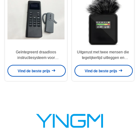
Geïntegreerd draadloos
Uitgerust met twee mensen die
instructiesysteem voor
tegelijkertijd uitleggen en
lithiumbatterijen 4 uur oplaadtijd
geïmporteerde LLC
geluidsreductie chip
Vind de beste prijs
Vind de beste prijs