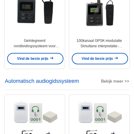
Geïntegreerd
100kanaal GPSK-modulatie
rondleidingssysteem voor
Simultane interpretatie-
oortelefoon Lithiumbatterij
apparatuur E8
Bluetooth-ontwerp
Vind de beste prijs
Vind de beste prijs
Automatisch audiogidssysteem
Bekijk meer >>