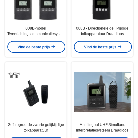
008B-model
008B - Directionele gelijktijdige
Tweerichtingscommunicatiesysteem
tolkapparatuur Draadloos
voor toeristenreceptie
rondleidingssysteem
Tweerichtings
Vind de beste prijs
Vind de beste prijs
rondleidingssysteem
Geïntegreerde zwarte gelijktijdige
Multilingual UHF Simultane
tolkapparatuur
Interpretatiesysteem Draadloos