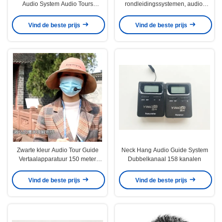
Audio System Audio Tours
rondleidingssystemen, audio-
Transmitter voor toeristen
gids, langeafstandsapparatuur
voor een mooie plek
Vind de beste prijs
Vind de beste prijs
Zwarte kleur Audio Tour Guide
Neck Hang Audio Guide System
Vertaalapparatuur 150 meter
Dubbelkanaal 158 kanalen
afstand
Vind de beste prijs
Vind de beste prijs