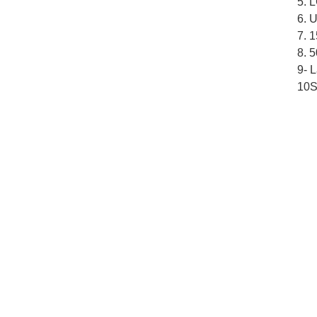
5. 
6. U
7. 
8. 5
9- 
10S