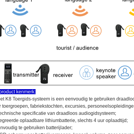
product kenmerk:
Het K8 Toergids-systeem is een eenvoudig te gebruiken draadl
r toergroepen, fabriekstochten, excursies, personeelsopleidingen
Technische specificatie van draadloos audiogidsysteem;
egreerde oplaadbare lithiumbatterie, slechts 4 uur oplaadtijd;
nvoudig te gebruiken batterijlader;