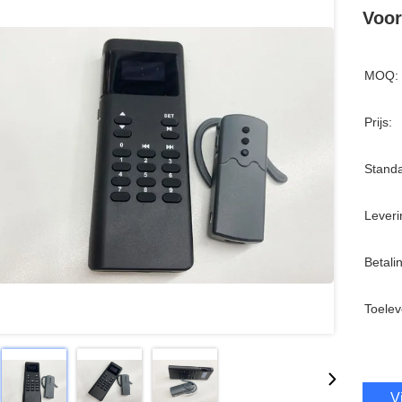
Voor
MOQ:
Prijs:
Standa
Leveri
Betali
Toelev
V