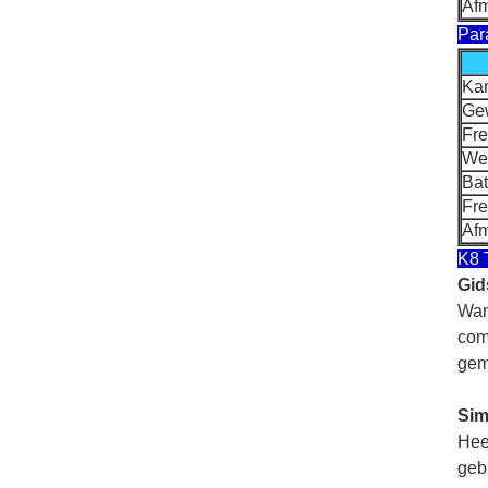
Afm
Par
Kan
Gew
Fre
We
Bat
Fre
Afm
K8 
Gid
Wann
com
gem
Sim
Hee
gebr