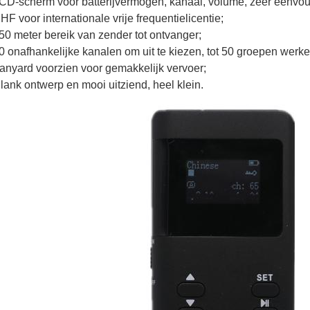
LCD-scherm voor batterijvermogen, kanaal, volume, zeer eenvou
HF voor internationale vrije frequentielicentie;
150 meter bereik van zender tot ontvanger;
0 onafhankelijke kanalen om uit te kiezen, tot 50 groepen werken 
Lanyard voorzien voor gemakkelijk vervoer;
lank ontwerp en mooi uitziend, heel klein.