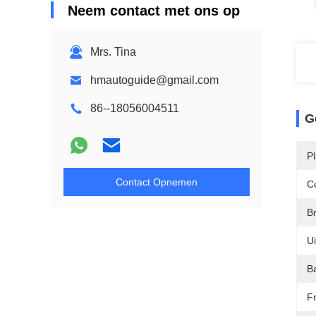
Neem contact met ons op
Mrs. Tina
hmautoguide@gmail.com
86--18056004511
G
P
Contact Opnemen
Ce
B
Ui
Ba
F