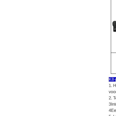
K8-
1. 
voo
2. 
3Int
4Ee