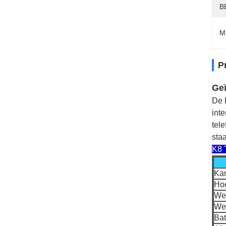
B
M
P
Geï
De 
int
tel
staa
K8 
Kan
Hoe
We
Wer
Bat