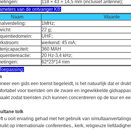
etingen:
118 × 43 × 14,5 mm (inclusief antenne);
ameters van de ontvanger K8:
Naam
Waarde
alverdeling:
1MHz;
icht:
22 g;
quentiedomein:
UHF;
rkstroom:
werkend: 45 mA;
terijcapaciteit:
360 MAH
quentiereactie:
20 Hz-3,4 kHz;
etingen:
62*23*14 mm
Toepassing:
s
eer een gids een toerist begeleidt, is het natuurlijk dat er drukt
fortabel voor toeristen om de zware en ingewikkelde gidsappa
aakt zodat toeristen zich kunnen concentreren op de tour en e
ultane tolk
ft u ooit ervaring gehad met het gebruik van simultaanvertaling
uikt op internationale conferenties., kerk, religieuze liefdadigh