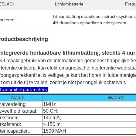
ESLAG:
Lithiumbatterie
Frequ
Lithiumbatterij draadloos instructiesysteem
arkeren:
4H draadloos oplaadinstructiesysteem
roductbeschrijving
ntegreerde herlaadbare lithiumbatterij, slechts 4 uur
K8 maakt gebruik van de internationale gemeenschappelijke frequ
erferentie ontwerp, kan elektromagnetische interferentie weerst
efoongesprekkenHet is veiliger, je kunt het horen in luide menig
t om uit de rij te vallen, zodat je niet per ongeluk achtervalt.
Transmitterparameters:
Naam
Waarde
alverdeling:
1MHz
veelheid kanaal:
50 CH;
rkstroom:
140 mA;
kafstand:
> 150 m;
terijcapaciteit:
1500 MAH