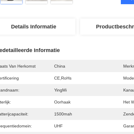
Details Informatie
Productbeschr
edetailleerde Informatie
laats Van Herkomst
China
Merk
rtificering
CE,RoHs
Mode
randnaam:
YingMi
Kanaa
terlijk:
Oorhaak
Het W
tterijcapaciteit:
1500mah
Zende
requentiedomein:
UHF
Garan