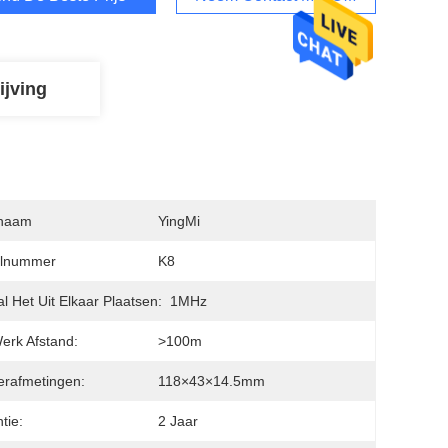
ijving
naam
YingMi
lnummer
K8
l Het Uit Elkaar Plaatsen:
1MHz
erk Afstand:
>100m
rafmetingen:
118×43×14.5mm
tie:
2 Jaar