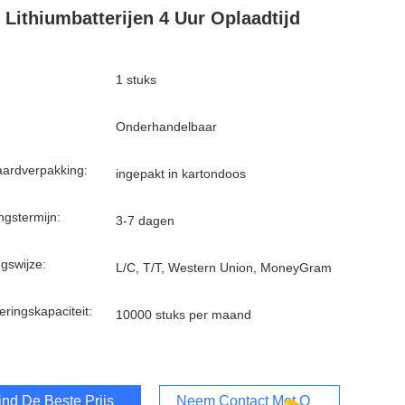
 Lithiumbatterijen 4 Uur Oplaadtijd
1 stuks
Onderhandelbaar
ardverpakking:
ingepakt in kartondoos
ngstermijn:
3-7 dagen
ngswijze:
L/C, T/T, Western Union, MoneyGram
eringskapaciteit:
10000 stuks per maand
ind De Beste Prijs
Neem Contact Met Ons Op