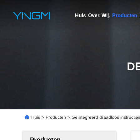
Huis
Over. Wij.
Producten
D
Huis
>
Producten
>
Geïntegreerd draadloos instructies
Producten