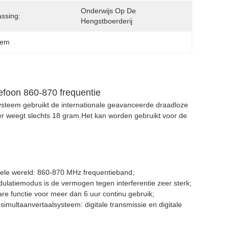
Onderwijs Op De 
ssing:
Hengstboerderij
eem
efoon 860-870 frequentie
steem gebruikt de internationale geavanceerde draadloze
ger weegt slechts 18 gram.Het kan worden gebruikt voor de
 hele wereld: 860-870 MHz frequentieband;
atiemodus is de vermogen tegen interferentie zeer sterk;
re functie voor meer dan 6 uur continu gebruik;
s simultaanvertaalsysteem: digitale transmissie en digitale