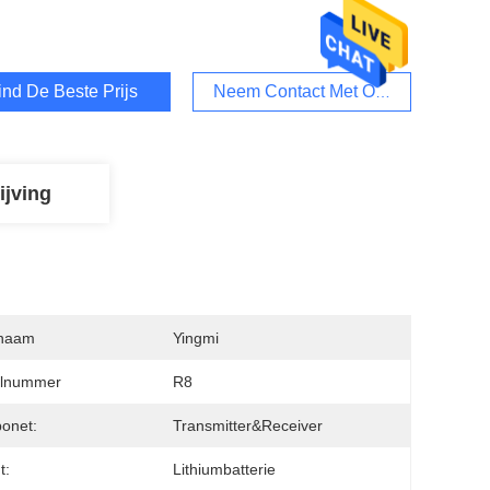
ind De Beste Prijs
Neem Contact Met Ons Op
ijving
naam
Yingmi
lnummer
R8
onet:
Transmitter&Receiver
t:
Lithiumbatterie