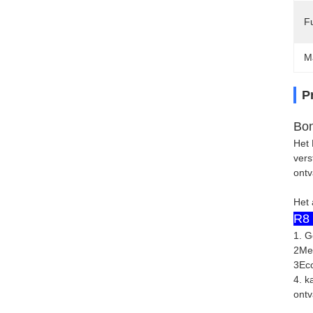
Fu
M
P
Bon
Het 
vers
ontv
Het 
R8 
1. G
2Met
3Eco
4. k
ontv