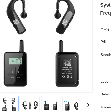
Syst
Freq
MOQ:
Prijs:
Standa
Leveri
Betali
Toelev