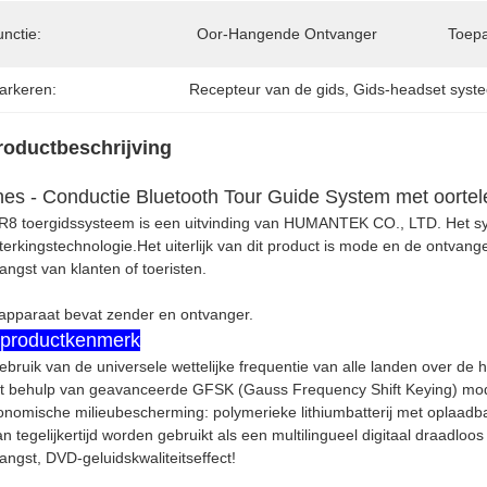
nctie:
Oor-Hangende Ontvanger
Toepa
arkeren:
Recepteur van de gids
, 
Gids-headset syst
roductbeschrijving
es - Conductie Bluetooth Tour Guide System met oortel
R8 toergidssysteem is een uitvinding van HUMANTEK CO., LTD. Het sy
terkingstechnologie.Het uiterlijk van dit product is mode en de ontvan
angst van klanten of toeristen.
apparaat bevat zender en ontvanger.
productkenmerk
ebruik van de universele wettelijke frequentie van alle landen over de
 behulp van geavanceerde GFSK (Gauss Frequency Shift Keying) modul
nomische milieubescherming: polymerieke lithiumbatterij met oplaadba
an tegelijkertijd worden gebruikt als een multilingueel digitaal draadloo
angst, DVD-geluidskwaliteitseffect!