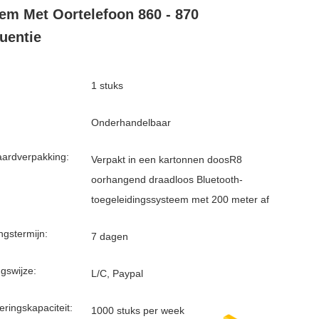
em Met Oortelefoon 860 - 870
uentie
1 stuks
Onderhandelbaar
ardverpakking:
Verpakt in een kartonnen doosR8
oorhangend draadloos Bluetooth-
toegeleidingssysteem met 200 meter af
ngstermijn:
7 dagen
ngswijze:
L/C, Paypal
eringskapaciteit:
1000 stuks per week