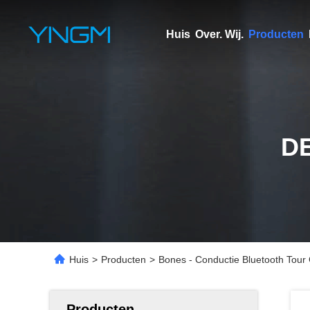
Huis
Over. Wij.
Producten
D
Huis
>
Producten
>
Bones - Conductie Bluetooth Tour
Producten