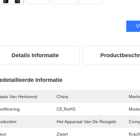
V
Details Informatie
Productbeschr
edetailleerde Informatie
laats Van Herkomst
China
Merk
rtificering
CE,RoHS
Mode
roducten:
Het Apparaat Van De Reisgids
Comp
eur:
Zwart
Krach