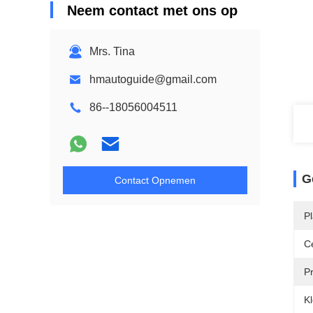
Neem contact met ons op
Mrs. Tina
hmautoguide@gmail.com
86--18056004511
G
Contact Opnemen
P
Ce
P
Kl