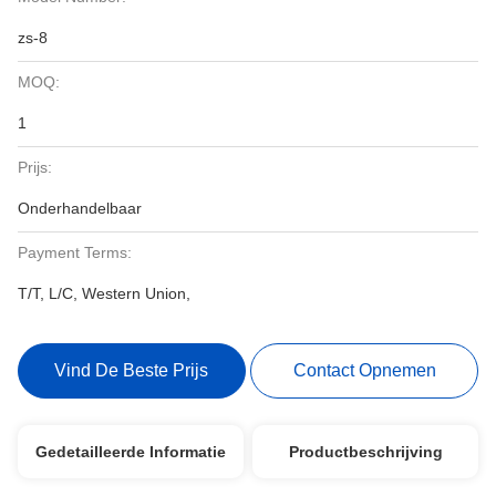
zs-8
MOQ:
1
Prijs:
Onderhandelbaar
Payment Terms:
T/T, L/C, Western Union,
Vind De Beste Prijs
Contact Opnemen
Gedetailleerde Informatie
Productbeschrijving