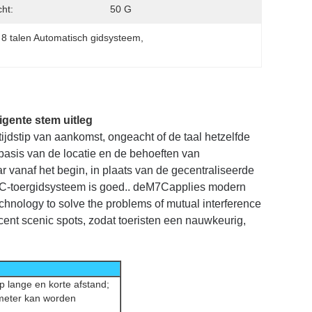
ht:
50 G
 
8 talen Automatisch gidsysteem
, 
igente stem uitleg
ijdstip van aankomst, ongeacht of de taal hetzelfde
basis van de locatie en de behoeften van
 vanaf het begin, in plaats van de gecentraliseerde
C-toergidsysteem is goed.. de
M7C
applies modern
hnology to solve the problems of mutual interference
jacent scenic spots, zodat toeristen een nauwkeurig,
p lange en korte afstand;
 meter kan worden