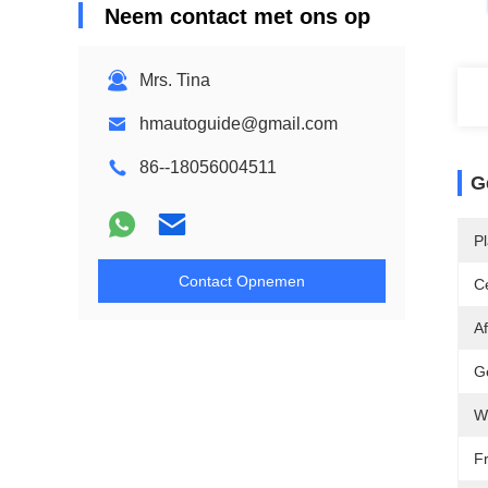
Neem contact met ons op
Mrs. Tina
hmautoguide@gmail.com
86--18056004511
G
P
Contact Opnemen
Ce
A
G
W
F