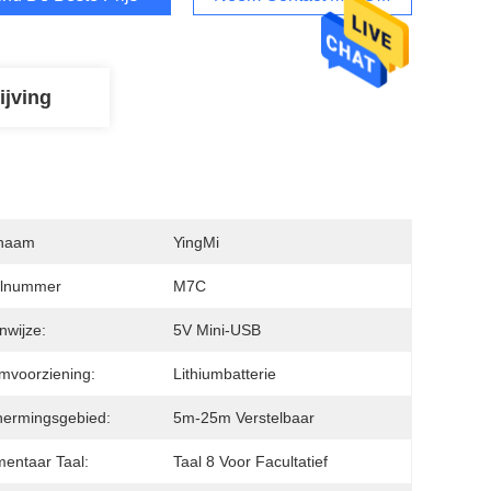
ijving
naam
YingMi
lnummer
M7C
nwijze:
5V Mini-USB
mvoorziening:
Lithiumbatterie
hermingsgebied:
5m-25m Verstelbaar
entaar Taal:
Taal 8 Voor Facultatief