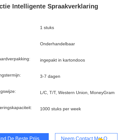
ctie Intelligente Spraakverklaring
1 stuks
Onderhandelbaar
ardverpakking:
ingepakt in kartondoos
ngstermijn:
3-7 dagen
ngswijze:
L/C, T/T, Western Union, MoneyGram
eringskapaciteit:
1000 stuks per week
ind De Beste Prijs
Neem Contact Met Ons Op