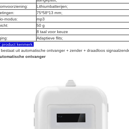
aangepast;
oomvoorziening:
Lithiumbatterijen;
etingen:
75*58*13 mm;
io-modus:
mp3
icht:
50 g
8 taal voor keuze
ging:
Adaptieve flits;
 product kenmerk:
bestaat uit automatische ontvanger + zender + draadloos signaalzend
Automatische ontvanger