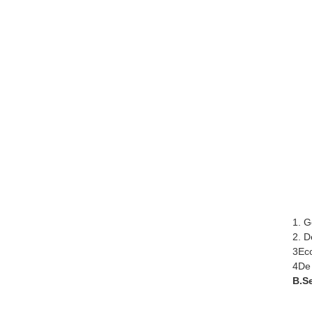
1. G
2. D
3Eco
4De 
B.S