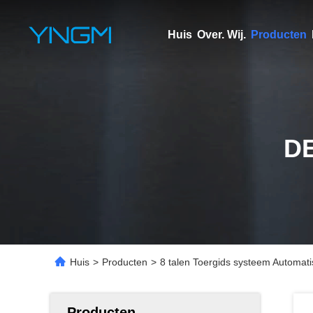
Huis
Over. Wij.
Producten
D
Huis
>
Producten
>
8 talen Toergids systeem Automatis
Producten