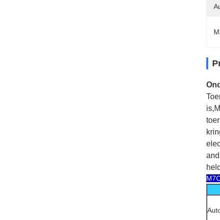
Au
M
P
Ond
Toe
is,
toe
kri
ele
and 
held
M7C 
Auto