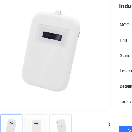
Indu
MOQ:
Prijs:
Standa
Leveri
Betali
Toelev
V