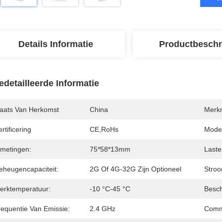
Details Informatie
Productbeschr
edetailleerde Informatie
laats Van Herkomst
China
Merk
rtificering
CE,RoHs
Mode
fmetingen:
75*58*13mm
Laste
eheugencapaciteit:
2G Of 4G-32G Zijn Optioneel
Stroo
erktemperatuur:
-10 °C-45 °C
Besc
requentie Van Emissie:
2.4 GHz
Comm