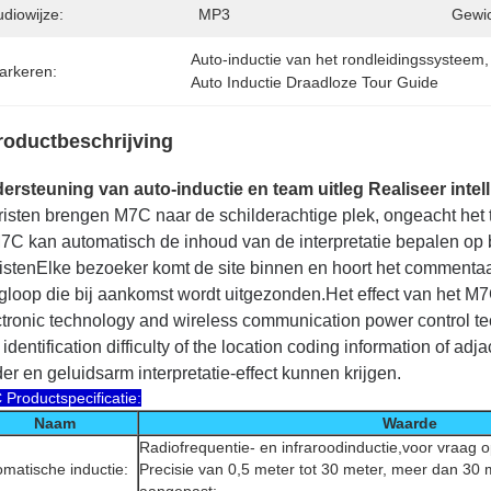
diowijze:
MP3
Gewic
Auto-inductie van het rondleidingssysteem
,
arkeren:
Auto Inductie Draadloze Tour Guide
roductbeschrijving
ersteuning van auto-inductie en team uitleg Realiseer intell
risten brengen M7C naar de schilderachtige plek, ongeacht het t
M7C kan automatisch de inhoud van de interpretatie bepalen op 
ristenElke bezoeker komt de site binnen en hoort het commentaar
ngloop die bij aankomst wordt uitgezonden.Het effect van het M7
ctronic technology and wireless communication power control tec
identification difficulty of the location coding information of ad
er en geluidsarm interpretatie-effect kunnen krijgen.
Productspecificatie:
Naam
Waarde
Radiofrequentie- en infraroodinductie,voor vraag o
matische inductie:
Precisie van 0,5 meter tot 30 meter, meer dan 30