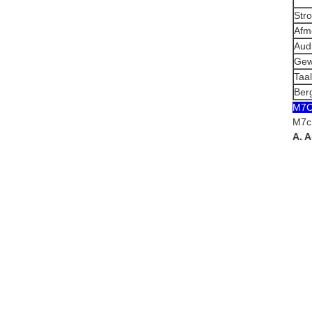
Str
Afm
Aud
Gew
Taal
Ber
M7C
M7c 
A. 