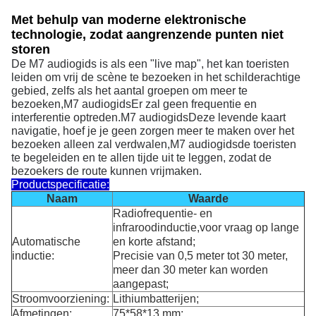
Met behulp van moderne elektronische
technologie, zodat aangrenzende punten niet
storen
De M7 audiogids is als een "live map", het kan toeristen
leiden om vrij de scène te bezoeken in het schilderachtige
gebied, zelfs als het aantal groepen om meer te
M
7 audio
gids
bezoeken,
Er zal geen frequentie en
M
7 audio
gids
interferentie optreden.
Deze levende kaart
navigatie, hoef je je geen zorgen meer te maken over het
M
7 audio
gids
bezoeken alleen zal verdwalen,
de toeristen
te begeleiden en te allen tijde uit te leggen, zodat de
bezoekers de route kunnen vrijmaken.
Productspecificatie:
Naam
Waarde
Radiofrequentie- en
infraroodinductie,voor vraag op lange
Automatische
en korte afstand;
inductie:
Precisie van 0,5 meter tot 30 meter,
meer dan 30 meter kan worden
aangepast;
Stroomvoorziening:
Lithiumbatterijen;
Afmetingen:
75*58*13 mm;