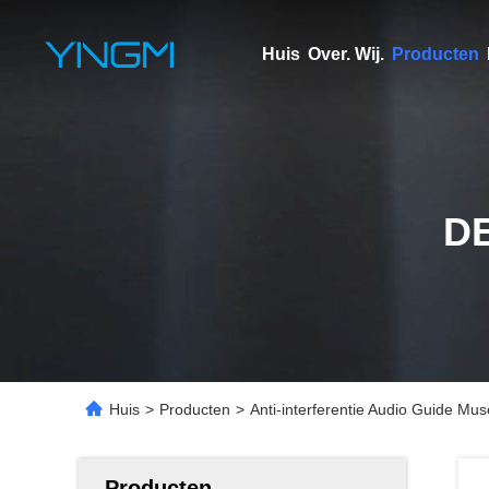
Huis
Over. Wij.
Producten
D
Huis
>
Producten
>
Anti-interferentie Audio Guide 
Producten