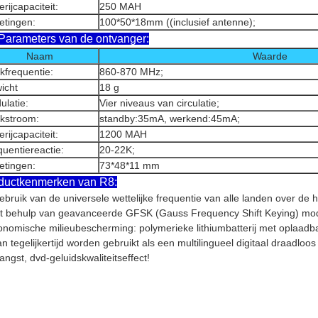
erijcapaciteit:
250 MAH
etingen:
100*50*18mm ((inclusief antenne);
Parameters van de ontvanger:
Naam
Waarde
kfrequentie:
860-870 MHz;
icht
18 g
ulatie:
Vier niveaus van circulatie;
kstroom:
standby:35mA, werkend:45mA;
erijcapaciteit:
1200 MAH
uentiereactie:
20-22K;
etingen:
73*48*11 mm
ductkenmerken van R8:
ebruik van de universele wettelijke frequentie van alle landen over de
 behulp van geavanceerde GFSK (Gauss Frequency Shift Keying) modul
nomische milieubescherming: polymerieke lithiumbatterij met oplaadba
an tegelijkertijd worden gebruikt als een multilingueel digitaal draadloo
angst, dvd-geluidskwaliteitseffect!