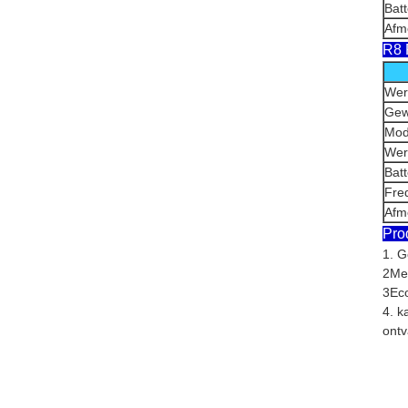
Batt
Afm
R8 
Wer
Gew
Mod
Wer
Batt
Freq
Afm
Pro
1. G
2Met
3Eco
4. k
ontv