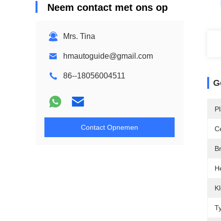
Neem contact met ons op
Mrs. Tina
hmautoguide@gmail.com
86--18056004511
G
P
Contact Opnemen
Ce
B
H
Kl
T