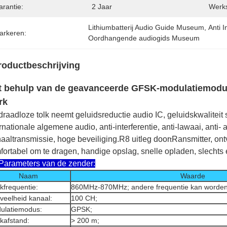
arantie:
2 Jaar
Werk
Lithiumbatterij Audio Guide Museum
, 
Anti 
arkeren:
Oordhangende audiogids Museum
roductbeschrijving
 behulp van de geavanceerde GFSK-modulatiemodus is
rk
draadloze tolk neemt geluidsreductie audio IC, geluidskwaliteit
rnationale algemene audio, anti-interferentie, anti-lawaai, anti-
naaltransmissie, hoge beveiliging.
R8 uitleg door
Ransmitter, ont
t
fortabel om te dragen, handige opslag, snelle opladen, slechts 
Parameters van de zender:
Naam
Waarde
kfrequentie:
860MHz-870MHz; andere frequentie kan worde
veelheid kanaal:
100 CH;
ulatiemodus:
GPSK;
kafstand:
> 200 m;