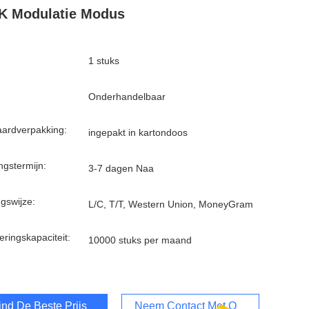
K Modulatie Modus
1 stuks
Onderhandelbaar
ardverpakking:
ingepakt in kartondoos
ngstermijn:
3-7 dagen Naa
ngswijze:
L/C, T/T, Western Union, MoneyGram
eringskapaciteit:
10000 stuks per maand
ind De Beste Prijs
Neem Contact Met Ons Op