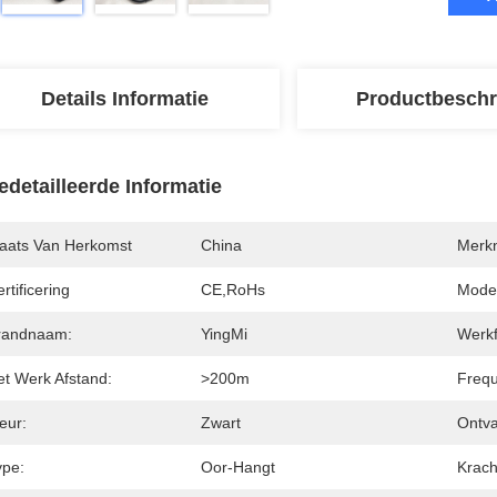
Details Informatie
Productbeschr
edetailleerde Informatie
laats Van Herkomst
China
Merk
rtificering
CE,RoHs
Mode
randnaam:
YingMi
Werkf
et Werk Afstand:
>200m
Frequ
eur:
Zwart
Ontva
ype:
Oor-Hangt
Krach