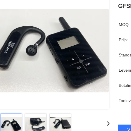
GFS
MOQ:
Prijs:
Standa
Leveri
Betali
Toelev
V