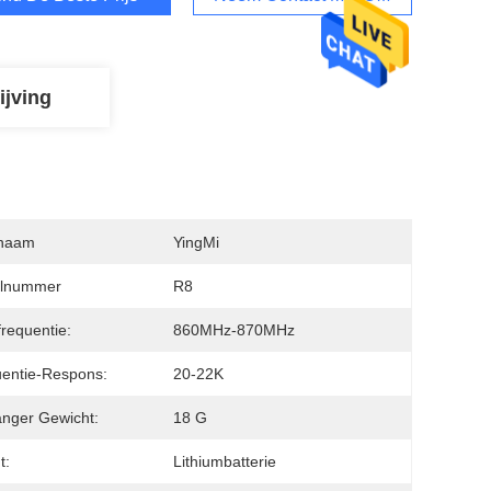
ijving
naam
YingMi
lnummer
R8
requentie:
860MHz-870MHz
entie-Respons:
20-22K
nger Gewicht:
18 G
t:
Lithiumbatterie