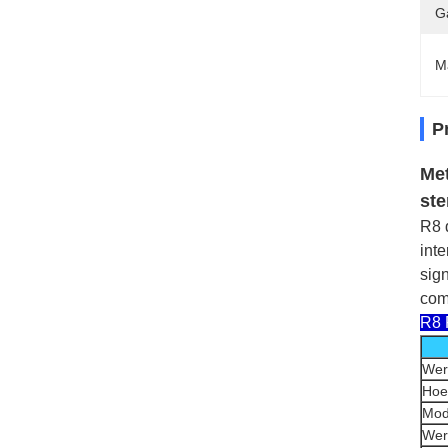
G
M
P
Met
ste
R8 
inte
sig
com
R8 
Wer
Hoe
Mod
Wer