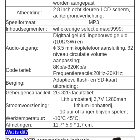
worden aangepast;
2.8 inch echt kleuren-LCD-scherm,
Afbeelding:
achtergrondverlichting;
Speelformaat:
MP3
Inhoudsegmenten:
willekeurige selectie,max:9999;
Digitaal geluid: ingebouwd geluid
((10Ω/3W) en
Audio-uitgang:
¢ 3,5 mm koptelefoonaansluiting, 32
niveau circulatie volume
aanpassing;
8Kb/s-320Kb/s
Code tarief:
Frequentiereactie:20Hz-20KHz;
Adaptieve flash- en SD-kaart
Berging:
uitbreiding;
Geheugencapaciteit:
2G-32G facultatief;
Lithiumbatterij 3,7V 1280mah
Stroomvoorziening:
lithium-ionbatterij,
10 uur of langer blijven spelen;
Werktemperatuur:
-10°C 45°C;
Afmetingen:
11.7* 5,9 * 1,7 cm;
Wat is dit?