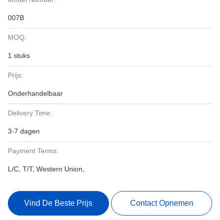
007B
MOQ:
1 stuks
Prijs:
Onderhandelbaar
Delivery Time:
3-7 dagen
Payment Terms:
L/C, T/T, Western Union,
Vind De Beste Prijs
Contact Opnemen