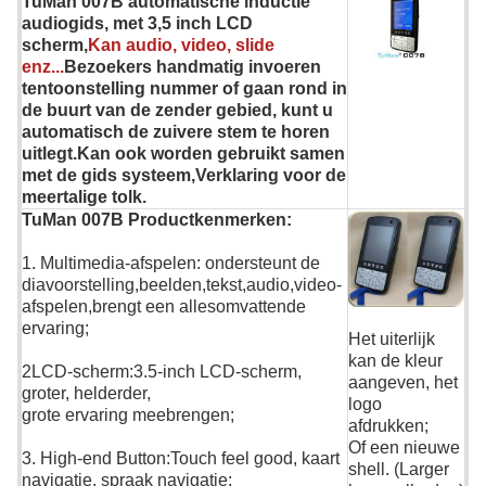
TuMan 007B automatische inductie
audiogids, met 3,5 inch LCD
scherm,
Kan audio, video, slide
enz...
Bezoekers handmatig invoeren
tentoonstelling nummer of gaan rond in
de buurt van de zender gebied, kunt u
automatisch de zuivere stem te horen
uitlegt.Kan ook worden gebruikt samen
met de gids systeem,Verklaring voor de
meertalige tolk.
TuMan 007B Productkenmerken:
1. Multimedia-afspelen: ondersteunt de
diavoorstelling,beelden,tekst,audio,video-
afspelen,brengt een allesomvattende
ervaring;
Het uiterlijk
kan de kleur
2LCD-scherm:3.5-inch LCD-scherm,
aangeven, het
groter, helderder,
logo
grote ervaring meebrengen;
afdrukken;
Of een nieuwe
3. High-end Button:Touch feel good, kaart
shell. (Larger
navigatie, spraak navigatie;