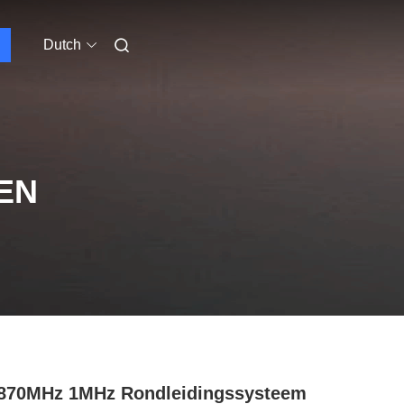
Dutch
EN
870MHz 1MHz Rondleidingssysteem