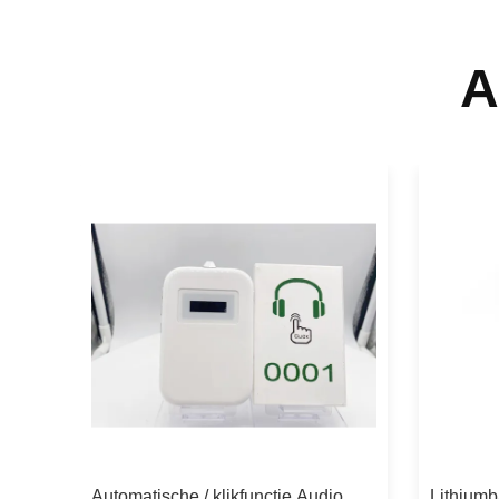
A
eem van
Automatische / klikfunctie Audio
Lithiumb