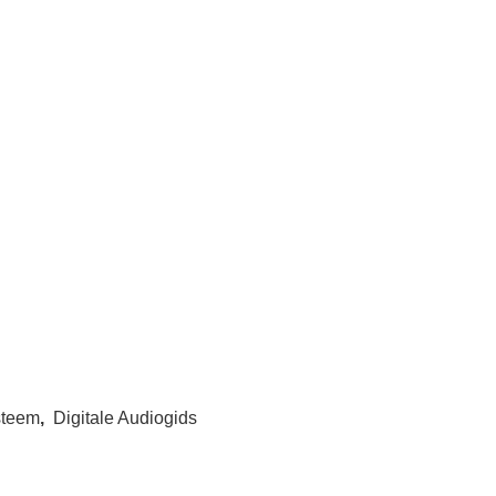
steem
,
Digitale Audiogids