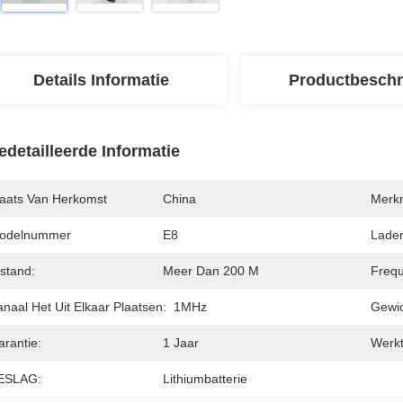
Details Informatie
Productbeschr
edetailleerde Informatie
laats Van Herkomst
China
Merk
odelnummer
E8
Lader
stand:
Meer Dan 200 M
Frequ
naal Het Uit Elkaar Plaatsen:
1MHz
Gewic
arantie:
1 Jaar
Werkt
ESLAG:
Lithiumbatterie