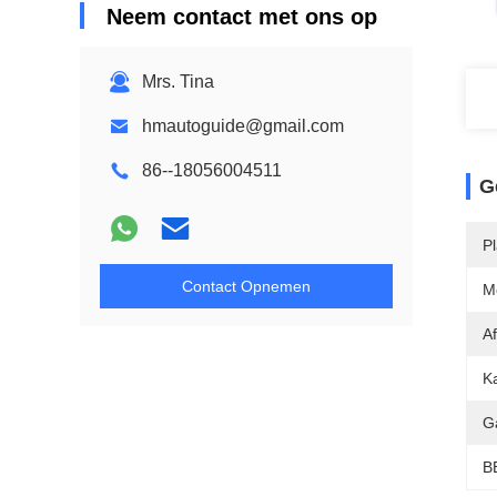
Neem contact met ons op
Mrs. Tina
hmautoguide@gmail.com
86--18056004511
G
P
Contact Opnemen
M
Af
Ka
G
B