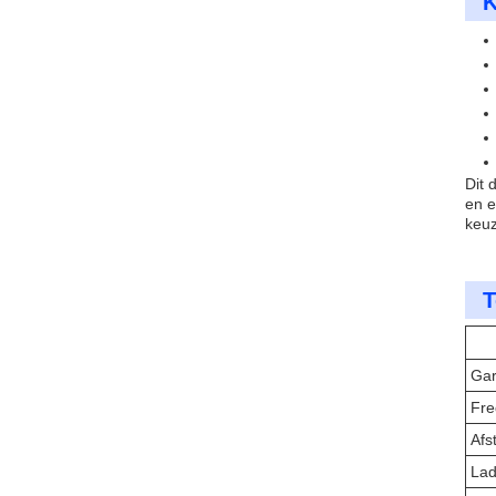
K
Dit 
en e
keuz
T
Gar
Fre
Afs
Lad