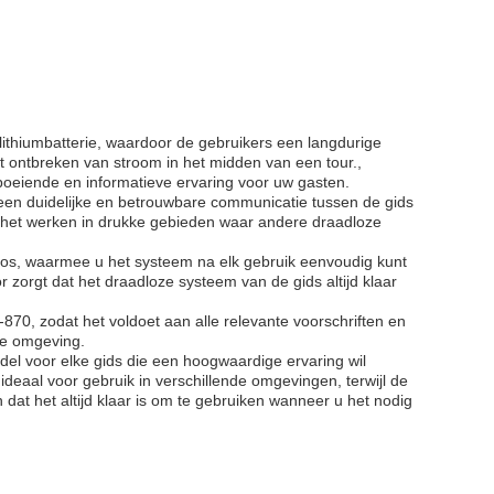
ithiumbatterie, waardoor de gebruikers een langdurige
t ontbreken van stroom in het midden van een tour.,
boeiende en informatieve ervaring voor uw gasten.
een duidelijke en betrouwbare communicatie tussen de gids
j het werken in drukke gebieden waar andere draadloze
oos, waarmee u het systeem na elk gebruik eenvoudig kunt
zorgt dat het draadloze systeem van de gids altijd klaar
870, zodat het voldoet aan alle relevante voorschriften en
ke omgeving.
el voor elke gids die een hoogwaardige ervaring wil
eaal voor gebruik in verschillende omgevingen, terwijl de
at het altijd klaar is om te gebruiken wanneer u het nodig