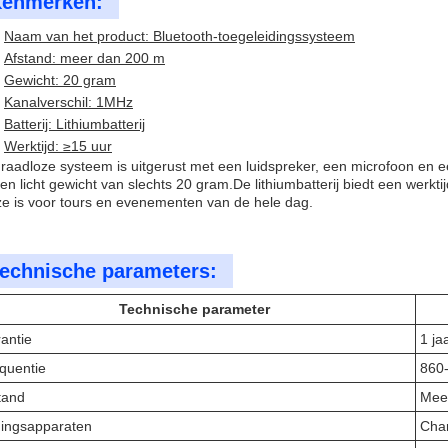
enmerken:
Naam van het product: Bluetooth-toegeleidingssysteem
Afstand: meer dan 200 m
Gewicht: 20 gram
Kanalverschil: 1MHz
Batterij: Lithiumbatterij
Werktijd: ≥15 uur
draadloze systeem is uitgerust met een luidspreker, een microfoon en
en licht gewicht van slechts 20 gram.De lithiumbatterij biedt een werk
e is voor tours en evenementen van de hele dag.
echnische parameters:
Technische parameter
antie
1 ja
quentie
860
tand
Mee
ingsapparaten
Char