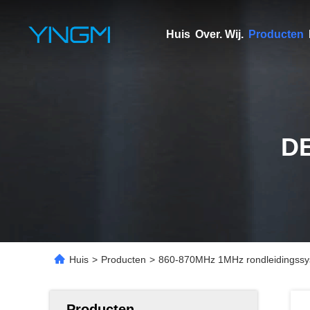
Huis
Over. Wij.
Producten
D
Huis
>
Producten
>
860-870MHz 1MHz rondleidingssy
Producten