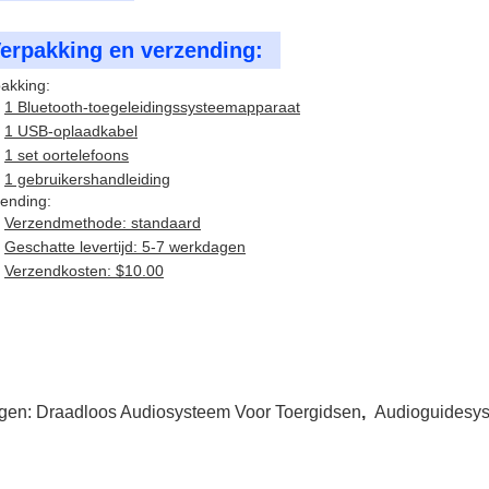
erpakking en verzending:
akking:
1 Bluetooth-toegeleidingssysteemapparaat
1 USB-oplaadkabel
1 set oortelefoons
1 gebruikershandleiding
ending:
Verzendmethode: standaard
Geschatte levertijd: 5-7 werkdagen
Verzendkosten: $10.00
gen:
Draadloos Audiosysteem Voor Toergidsen
,
Audioguidesy