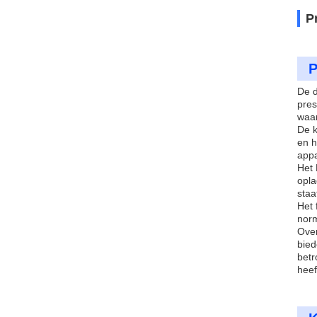
P
P
De d
pres
waar
De k
en h
appa
Het 
opla
staa
Het 
norm
Over
bied
betr
heef