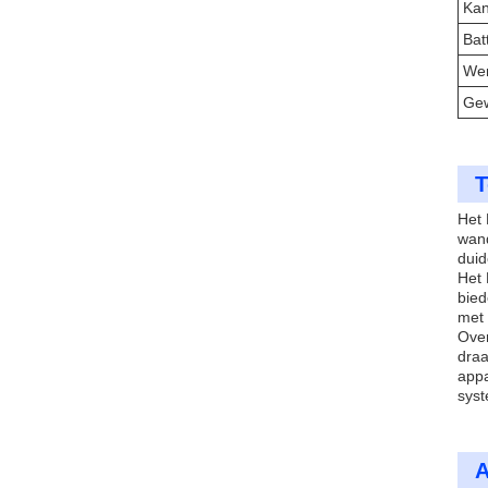
Kan
Batt
Wer
Gew
T
Het 
wand
duid
Het 
bied
met 
Over
draa
appa
syst
A