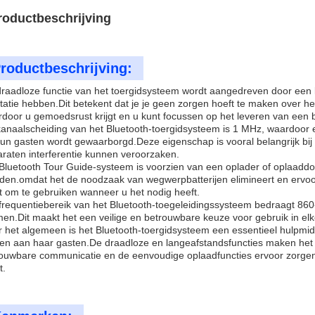
roductbeschrijving
roductbeschrijving:
raadloze functie van het toergidsysteem wordt aangedreven door een l
tatie hebben.Dit betekent dat je je geen zorgen hoeft te maken over he
door u gemoedsrust krijgt en u kunt focussen op het leveren van een 
anaalscheiding van het Bluetooth-toergidsysteem is 1 MHz, waardoor 
un gasten wordt gewaarborgd.Deze eigenschap is vooral belangrijk bi
raten interferentie kunnen veroorzaken.
Bluetooth Tour Guide-systeem is voorzien van een oplader of oplaadd
den.omdat het de noodzaak van wegwerpbatterijen elimineert en ervoor 
t om te gebruiken wanneer u het nodig heeft.
frequentiebereik van het Bluetooth-toegeleidingssysteem bedraagt 860-
en.Dit maakt het een veilige en betrouwbare keuze voor gebruik in el
 het algemeen is het Bluetooth-toergidsysteem een essentieel hulpmidd
en aan haar gasten.De draadloze en langeafstandsfuncties maken het id
ouwbare communicatie en de eenvoudige oplaadfuncties ervoor zorgen d
t.