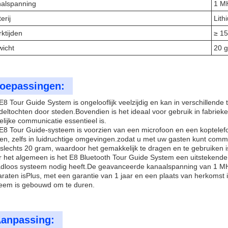
alspanning
1 M
erij
Lith
ktijden
≥ 15
icht
20 
oepassingen:
E8 Tour Guide System is ongelooflijk veelzijdig en kan in verschillend
eltochten door steden.Bovendien is het ideaal voor gebruik in fabrie
elijke communicatie essentieel is.
E8 Tour Guide-systeem is voorzien van een microfoon en een koptelefo
en, zelfs in luidruchtige omgevingen.zodat u met uw gasten kunt communi
slechts 20 gram, waardoor het gemakkelijk te dragen en te gebruiken is
 het algemeen is het E8 Bluetooth Tour Guide System een uitstekend
dloos systeem nodig heeft.De geavanceerde kanaalspanning van 1 MHz 
raten isPlus, met een garantie van 1 jaar en een plaats van herkomst i
eem is gebouwd om te duren.
anpassing: