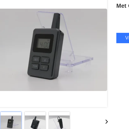
Met 
V