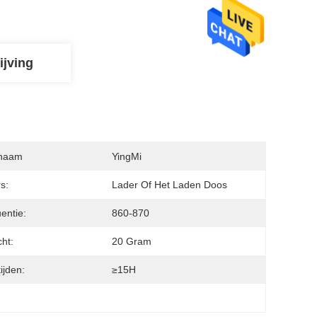
ijving
naam
YingMi
s:
Lader Of Het Laden Doos
entie:
860-870
ht:
20 Gram
ijden:
≥15H