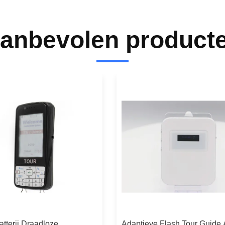
anbevolen product
atterij Draadloze
Adaptieve Flash Tour Guide 