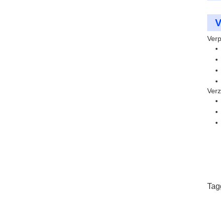
V
Verp
Verz
Tag