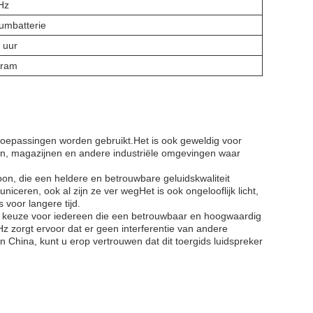
Hz
iumbatterie
 uur
gram
e toepassingen worden gebruikt.Het is ook geweldig voor
ken, magazijnen en andere industriële omgevingen waar
on, die een heldere en betrouwbare geluidskwaliteit
ceren, ook al zijn ze ver wegHet is ook ongelooflijk licht,
 voor langere tijd.
e keuze voor iedereen die een betrouwbaar en hoogwaardig
zorgt ervoor dat er geen interferentie van andere
n China, kunt u erop vertrouwen dat dit toergids luidspreker