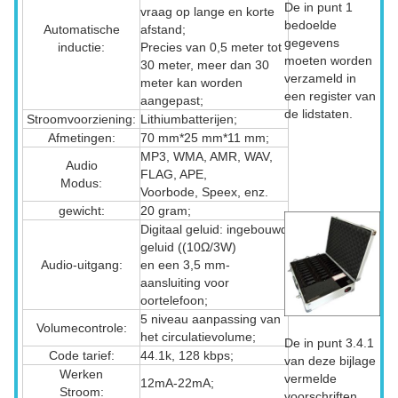
De in punt 1
vraag op lange en korte
bedoelde
Automatische
afstand;
gegevens
inductie:
Precies van 0,5 meter tot
moeten worden
30 meter, meer dan 30
verzameld in
meter kan worden
een register van
aangepast;
de lidstaten.
Stroomvoorziening:
Lithiumbatterijen;
Afmetingen:
70 mm*25 mm*11 mm;
MP3, WMA, AMR, WAV,
Audio
FLAG, APE,
Modus:
Voorbode, Speex, enz.
gewicht:
20 gram;
Digitaal geluid: ingebouwd
geluid ((10Ω/3W)
Audio-uitgang:
en een 3,5 mm-
aansluiting voor
oortelefoon;
5 niveau aanpassing van
Volumecontrole:
het circulatievolume;
De in punt 3.4.1
Code tarief:
44.1k, 128 kbps;
van deze bijlage
Werken
vermelde
12mA-22mA;
Stroom:
voorschriften