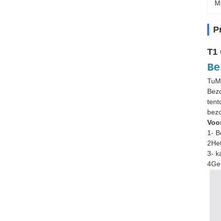
M
P
T1 
Be
TuMa
Bezo
tent
bezo
Voo
1- B
2Het
3- k
4Geb