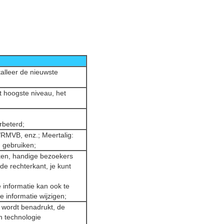
alleer de nieuwste
t hoogste niveau, het
rbeterd;
RMVB, enz.; Meertalig:
 gebruiken;
ken, handige bezoekers
e rechterkant, je kunt
 informatie kan ook te
e informatie wijzigen;
 wordt benadrukt, de
n technologie