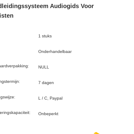
leidingssysteem Audiogids Voor
isten
1 stuks
Onderhandelbaar
ardverpakking:
NULL
ngstermijn:
7 dagen
ngswijze:
L / C, Paypal
eringskapaciteit:
Onbeperkt