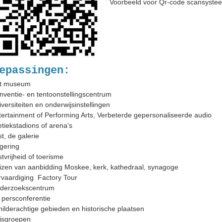
Voorbeeld voor Qr-code scansyste
epassingen:
et museum
nventie- en tentoonstellingscentrum
iversiteiten en onderwijsinstellingen
tertainment of Performing Arts, Verbeterde gepersonaliseerde audio
letiekstadions of arena's
t, de galerie
gering
stvrijheid of toerisme
izen van aanbidding Moskee, kerk, kathedraal, synagoge
rvaardiging ️ Factory Tour
nderzoekscentrum
 persconferentie
hilderachtige gebieden en historische plaatsen
isgroepen