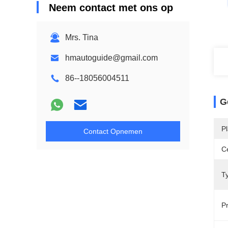
Neem contact met ons op
Mrs. Tina
hmautoguide@gmail.com
86--18056004511
G
P
Contact Opnemen
Ce
T
P