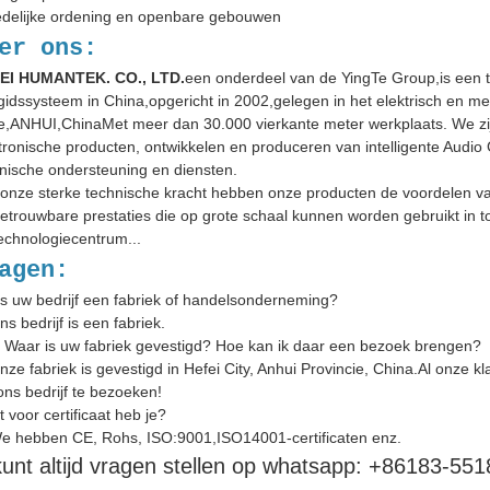
edelijke ordening en openbare gebouwen
er ons:
EI HUMANTEK. CO., LTD.
een onderdeel van de YingTe Group,is een 
gidssysteem in China,opgericht in 2002,gelegen in het elektrisch en m
,ANHUI,ChinaMet meer dan 30.000 vierkante meter werkplaats. We zijn
tronische producten, ontwikkelen en produceren van intelligente Audio
nische ondersteuning en diensten.
onze sterke technische kracht hebben onze producten de voordelen van 
etrouwbare prestaties die op grote schaal kunnen worden gebruikt in t
echnologiecentrum...
agen:
Is uw bedrijf een fabriek of handelsonderneming?
ns bedrijf is een fabriek.
: Waar is uw fabriek gevestigd? Hoe kan ik daar een bezoek brengen?
nze fabriek is gevestigd in Hefei City, Anhui Provincie, China.Al onze kl
ns bedrijf te bezoeken!
 voor certificaat heb je?
e hebben CE, Rohs, ISO:9001,ISO14001-certificaten enz.
unt altijd vragen stellen op whatsapp: +86
183-551