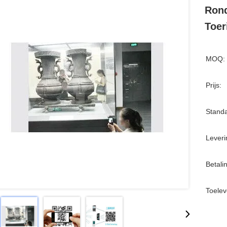
Rond
Toer
MOQ:
Prijs:
Standa
Leveri
Betali
Toelev