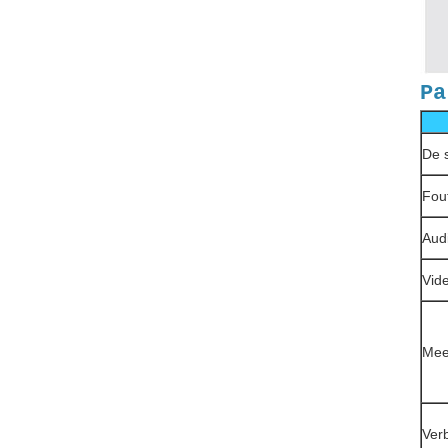
Pa
De 
Fout
Aud
Vid
Meer
Verb