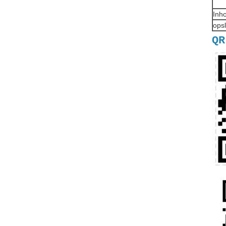
Inh
ops
QR