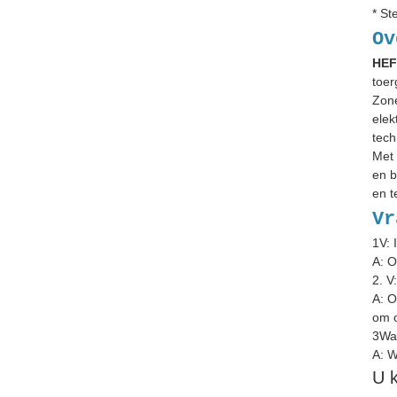
* St
Ov
HEF
toer
Zone
elek
tech
Met 
en b
en t
Vr
1V: 
A: O
2. V
A: O
om o
3Wat
A: W
U k