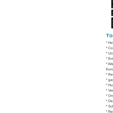
To
* H
* Co
* Un
* En
* At
Kuns
* Re
* ga
* Hu
* Ve
* O
* De
* Sc
* Re