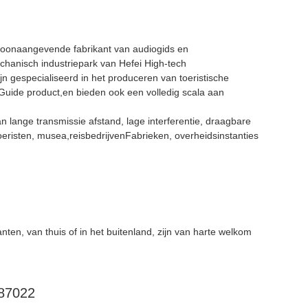
toonaangevende fabrikant van audiogids en
echanisch industriepark van Hefei High-tech
 gespecialiseerd in het produceren van toeristische
 Guide product,en bieden ook een volledig scala aan
lange transmissie afstand, lage interferentie, draagbare
oeristen, musea,reisbedrijvenFabrieken, overheidsinstanties
anten, van thuis of in het buitenland, zijn van harte welkom
87022