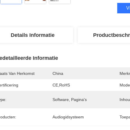
V
Details Informatie
Productbeschr
edetailleerde Informatie
laats Van Herkomst
China
Merk
rtificering
CE,RoHS
Mode
ype:
Software, Pagina's
Inhou
roducten:
Audiogidsysteem
Toepa