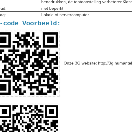
benadrukken, de tentoonstelling verbeteren
Klas
oud:
niet beperkt
lag:
Lokale of servercomputer
-code Voorbeeld:
Onze 3G website: http://3g.humante