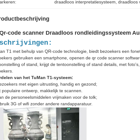
arkeren:
draadloos interpretatiesysteem
, 
draadloos 
roductbeschrijving
Qr-code scanner Draadloos rondleidingssysteem Aud
schrijvingen:
n T1 met behulp van QR-code technologie, biedt bezoekers een fonetisc
ekers gebruiken een smartphone, openen de qr code scanner software, 
oonstelling of stand, krijgt de tentoonstelling of stand details, met foto
ekers.
rdelen van het TuMan T1-systeem:
ezoekers met eigen uitrusting, handig en gezond;
 populaire ontwerp, makkelijk te scannen.
an de personeelsmiddelen vrijmaken voor de tolk;
ruik 3G of wifi zonder andere randapparatuur.