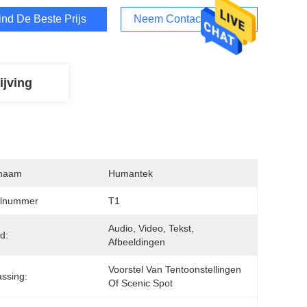
ind De Beste Prijs
Neem Contact Met Ons Op
ijving
naam
Humantek
lnummer
T1
Audio, Video, Tekst, 
d:
Afbeeldingen
Voorstel Van Tentoonstellingen 
ssing:
Of Scenic Spot