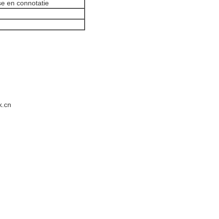
se en connotatie
k.cn