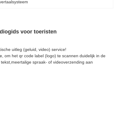
vertaalsysteem
iogids voor toeristen
he uitleg (geluid, video) service!
om het qr code label (logo) te scannen duidelijk in de
's, tekst,meertalige spraak- of videoverzending aan