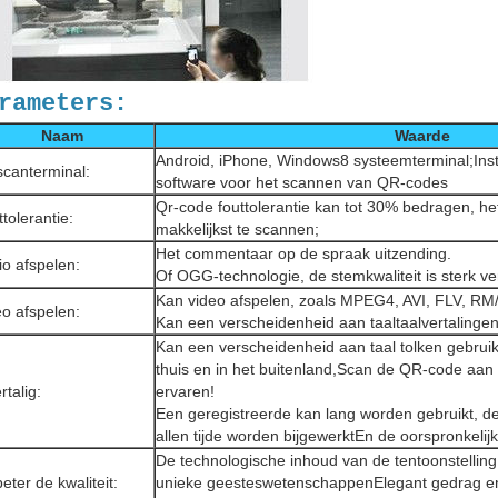
rameters:
Naam
Waarde
Android, iPhone, Windows8 systeemterminal;Inst
scanterminal:
software voor het scannen van QR-codes
Qr-code fouttolerantie kan tot 30% bedragen, he
tolerantie:
makkelijkst te scannen;
Het commentaar op de spraak uitzending.
io afspelen:
Of OGG-technologie, de stemkwaliteit is sterk ve
Kan video afspelen, zoals MPEG4, AVI, FLV, RM/
eo afspelen:
Kan een verscheidenheid aan taaltaalvertalingen
Kan een verscheidenheid aan taal tolken gebrui
thuis en in het buitenland,
Scan de QR-code aan d
talig:
ervaren!
Een geregistreerde kan lang worden gebruikt, de
allen tijde worden bijgewerkt
En de oorspronkelijk
De technologische inhoud van de tentoonstelling
eter de kwaliteit:
unieke geesteswetenschappen
Elegant gedrag e