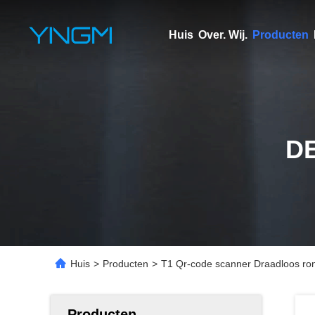
Huis
Over. Wij.
Producten
D
Huis
>
Producten
>
T1 Qr-code scanner Draadloos ron
Producten