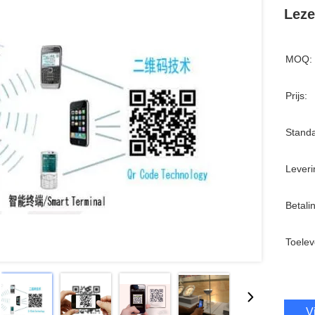
Leze
MOQ:
Prijs:
Standa
Leveri
Betali
Toelev
V