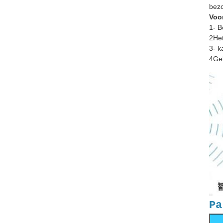
bezo
Voo
1- B
2Het
3- k
4Geb
Pa