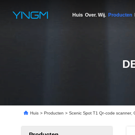
Huis
Over. Wij.
Producten
D
Huis
>
Producten
>
Scenic Spot T1 Qr-code scanner, Qr
Producten