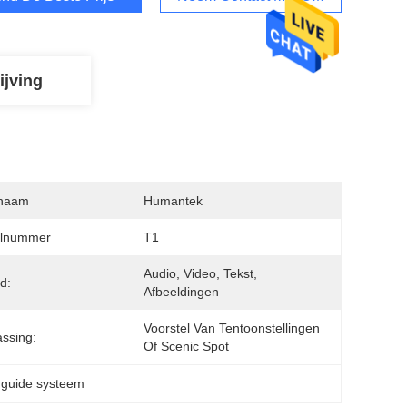
ijving
naam
Humantek
lnummer
T1
Audio, Video, Tekst, 
d:
Afbeeldingen
Voorstel Van Tentoonstellingen 
ssing:
Of Scenic Spot
 guide systeem