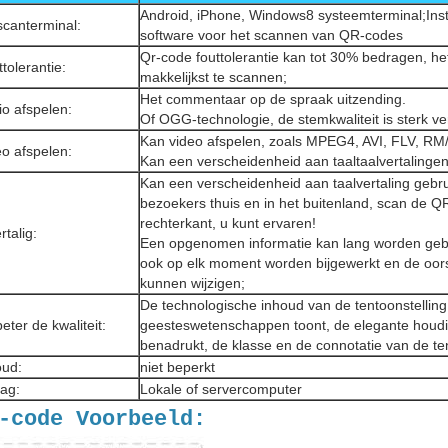
Android, iPhone, Windows8 systeemterminal;Inst
scanterminal:
software voor het scannen van QR-codes
Qr-code fouttolerantie kan tot 30% bedragen, he
tolerantie:
makkelijkst te scannen;
Het commentaar op de spraak uitzending.
io afspelen:
Of OGG-technologie, de stemkwaliteit is sterk ve
Kan video afspelen, zoals MPEG4, AVI, FLV, RM/
eo afspelen:
Kan een verscheidenheid aan taaltaalvertalingen
Kan een verscheidenheid aan taalvertaling gebr
bezoekers thuis en in het buitenland, scan de 
rechterkant, u kunt ervaren!
talig:
Een opgenomen informatie kan lang worden gebru
ook op elk moment worden bijgewerkt en de oors
kunnen wijzigen;
De technologische inhoud van de tentoonstelling
eter de kwaliteit:
geesteswetenschappen toont, de elegante houdi
benadrukt, de klasse en de connotatie van de ten
oud:
niet beperkt
lag:
Lokale of servercomputer
-code Voorbeeld: