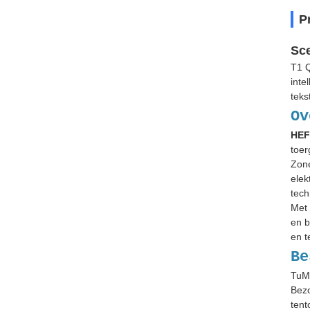
P
Sce
T1 Q
inte
teks
Ov
HEF
toer
Zone
elek
tech
Met 
en b
en t
Be
TuMa
Bezo
tent