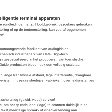
lligentie terminal apparaten
ele rondleidingen, enz.; Hoofdgebruik: bezoekers gebruiken
stelling of op de tentoonstelling, kan vooraf opgenomen
en!
toonaangevende fabrikant van audiogids en
echanisch industriepark van Hefei High-tech
 gespecialiseerd in het produceren van toeristische
 Guide product,en bieden ook een volledig scala aan
lange transmissie afstand, lage interferentie, draagbare
oeristen, musea,reisbedrijvenFabrieken, overheidsinstanties
he uitleg (geluid, video) service!
om het qr code label (logo) te scannen duidelijk in de
's, tekst,meertalige spraak- of videoverzending aan