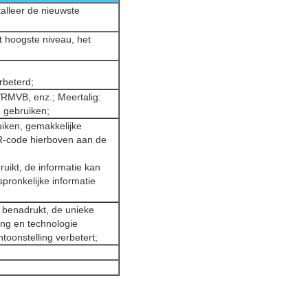
alleer de nieuwste
t hoogste niveau, het
rbeterd;
RMVB, enz.; Meertalig:
 gebruiken;
uiken, gemakkelijke
QR-code hierboven aan de
ikt, de informatie kan
pronkelijke informatie
 benadrukt, de unieke
ng en technologie
toonstelling verbetert;