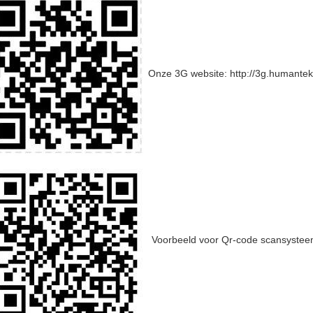
Onze 3G website: http://3g.humantek
Voorbeeld voor Qr-code scansystee