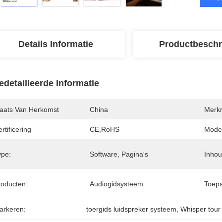
Details Informatie
Productbeschr
edetailleerde Informatie
laats Van Herkomst
China
Merk
rtificering
CE,RoHS
Mode
ype:
Software, Pagina's
Inhou
roducten:
Audiogidsysteem
Toepa
arkeren:
toergids luidspreker systeem
, 
Whisper tour