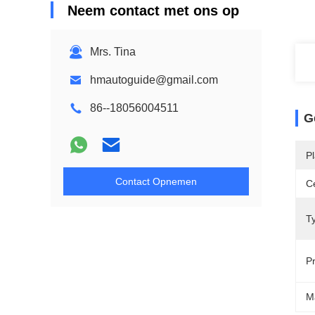
Neem contact met ons op
Mrs. Tina
hmautoguide@gmail.com
86--18056004511
G
P
Contact Opnemen
Ce
T
P
M