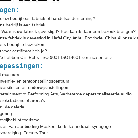
agen:
Is uw bedrijf een fabriek of handelsonderneming?
ns bedrijf is een fabriek.
: Waar is uw fabriek gevestigd? Hoe kan ik daar een bezoek brengen?
nze fabriek is gevestigd in Hefei City, Anhui Provincie, China.Al onze kl
ns bedrijf te bezoeken!
 voor certificaat heb je?
e hebben CE, Rohs, ISO:9001,ISO14001-certificaten enz.
epassingen:
et museum
nventie- en tentoonstellingscentrum
iversiteiten en onderwijsinstellingen
tertainment of Performing Arts, Verbeterde gepersonaliseerde audio
letiekstadions of arena's
t, de galerie
gering
stvrijheid of toerisme
izen van aanbidding Moskee, kerk, kathedraal, synagoge
rvaardiging ️ Factory Tour