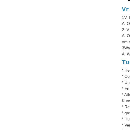
Vr
1V: 
A: O
2. V
A: O
om o
3Wat
A: W
To
* H
* Co
* Un
* En
* At
Kuns
* Re
* ga
* Hu
* Ve