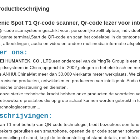
roductbeschrijving
nic Spot T1 Qr-code scanner, Qr-code lezer voor inte
r-code scansysteem geschikt voor: persoonlijke zelfhulptour, individu
lligente terminal,Start de QR-code en scan het codelabel in de tentoon
t, afbeeldingen, audio en video en andere multimedia-informatie afspel
er ons:
EI HUMANTEK. CO., LTD.
een onderdeel van de YingTe Group,is een 
gidssysteem in China,opgericht in 2002,gelegen in het elektrisch en m
,ANHUI,ChinaMet meer dan 30.000 vierkante meter werkplaats. We zijn
tronische producten, ontwikkelen en produceren van intelligente Audio
nische ondersteuning en diensten.
onze sterke technische kracht hebben onze producten de voordelen van 
etrouwbare prestaties die op grote schaal kunnen worden gebruikt in t
echnologiecentrum...
schrijvingen:
n T1 met behulp van QR-code technologie, biedt bezoekers een fonetisc
ekers gebruiken een smartphone, openen de qr code scanner software, 
oonstelling of stand, krijgt de tentoonstelling of stand details, met foto