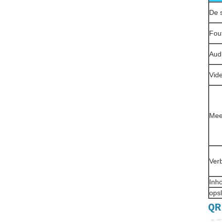
De 
Fout
Aud
Vid
Meer
Verb
Inh
ops
QR