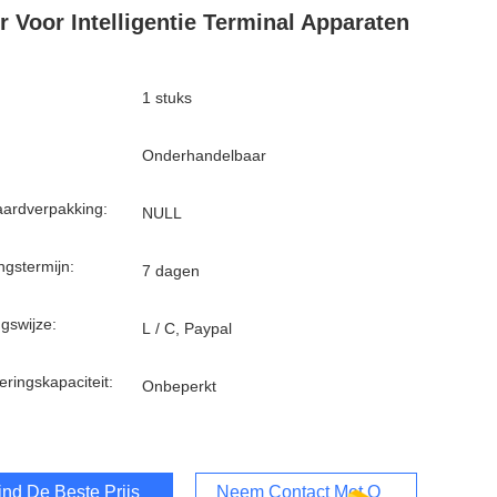
r Voor Intelligentie Terminal Apparaten
1 stuks
Onderhandelbaar
ardverpakking:
NULL
ngstermijn:
7 dagen
ngswijze:
L / C, Paypal
eringskapaciteit:
Onbeperkt
ind De Beste Prijs
Neem Contact Met Ons Op